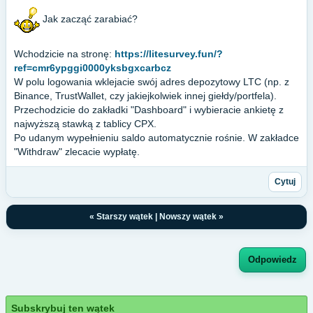
Jak zacząć zarabiać?
Wchodzicie na stronę:
https://litesurvey.fun/?
ref=cmr6ypggi0000yksbgxcarbcz
W polu logowania wklejacie swój adres depozytowy LTC (np. z
Binance, TrustWallet, czy jakiejkolwiek innej giełdy/portfela).
Przechodzicie do zakładki "Dashboard" i wybieracie ankietę z
najwyższą stawką z tablicy CPX.
Po udanym wypełnieniu saldo automatycznie rośnie. W zakładce
"Withdraw" zlecacie wypłatę.
Cytuj
«
Starszy wątek
|
Nowszy wątek
»
Odpowiedz
Subskrybuj ten wątek