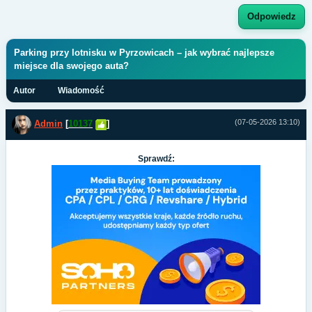
Odpowiedz
Parking przy lotnisku w Pyrzowicach – jak wybrać najlepsze
miejsce dla swojego auta?
Autor
Wiadomość
(07-05-2026 13:10)
Admin
[
10137
]
Sprawdź: