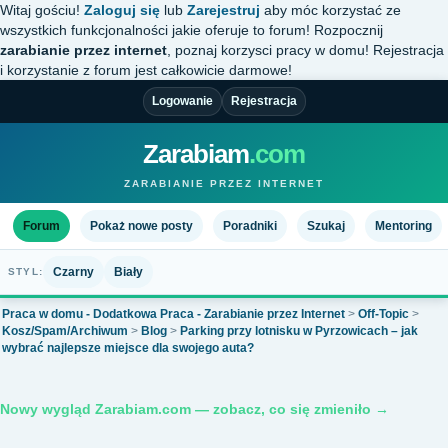
Witaj gościu!
Zaloguj się
lub
Zarejestruj
aby móc korzystać ze
wszystkich funkcjonalności jakie oferuje to forum! Rozpocznij
zarabianie przez internet
, poznaj korzysci pracy w domu! Rejestracja
i korzystanie z forum jest całkowicie darmowe!
Logowanie
Rejestracja
Zarabiam
.com
ZARABIANIE PRZEZ INTERNET
Forum
Pokaż nowe posty
Poradniki
Szukaj
Mentoring
Czarny
Biały
STYL:
Praca w domu - Dodatkowa Praca - Zarabianie przez Internet
>
Off-Topic
>
Kosz/Spam/Archiwum
>
Blog
>
Parking przy lotnisku w Pyrzowicach – jak
wybrać najlepsze miejsce dla swojego auta?
Nowy wygląd Zarabiam.com — zobacz, co się zmieniło →