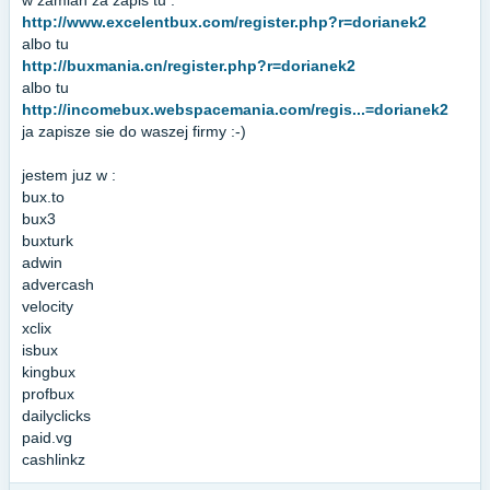
w zamian za zapis tu :
http://www.excelentbux.com/register.php?r=dorianek2
albo tu
http://buxmania.cn/register.php?r=dorianek2
albo tu
http://incomebux.webspacemania.com/regis...=dorianek2
ja zapisze sie do waszej firmy :-)
jestem juz w :
bux.to
bux3
buxturk
adwin
advercash
velocity
xclix
isbux
kingbux
profbux
dailyclicks
paid.vg
cashlinkz