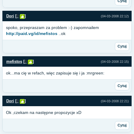
Cytuj
Dori
[
0
]
(04-03-2008 22:12)
spoko, przepraszam za problem :-) zapomnailem
http://paid.vg/id/mefistos
..ok
Cytuj
mefistos
[
0
]
(04-03-2008 22:15)
ok...ma cię w refach, więc zapisuje się i ja :mrgreen:
Cytuj
Dori
[
0
]
(04-03-2008 22:21)
Ok ,czekam na następne propozycje xD
Cytuj