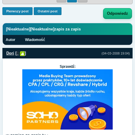
Pierwszy post
Ostatni post
Odpowiedz
[Nieaktualne][Nieaktualne]zapis za zapis
Autor
Wiadomość
Dori
[
0
]
(04-03-2008 19:04)
Sprawdź: