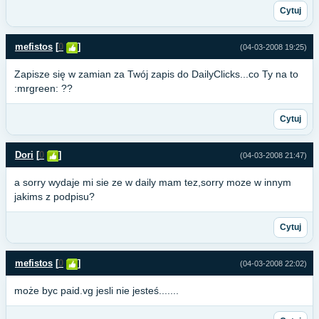
Cytuj
mefistos
[
0
]
(04-03-2008 19:25)
Zapisze się w zamian za Twój zapis do DailyClicks...co Ty na to
:mrgreen: ??
Cytuj
Dori
[
0
]
(04-03-2008 21:47)
a sorry wydaje mi sie ze w daily mam tez,sorry moze w innym
jakims z podpisu?
Cytuj
mefistos
[
0
]
(04-03-2008 22:02)
może byc paid.vg jesli nie jesteś.......