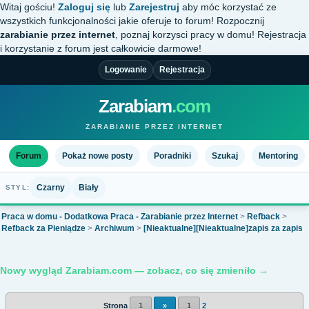
Witaj gościu!
Zaloguj się
lub
Zarejestruj
aby móc korzystać ze
wszystkich funkcjonalności jakie oferuje to forum! Rozpocznij
zarabianie przez internet
, poznaj korzysci pracy w domu! Rejestracja
i korzystanie z forum jest całkowicie darmowe!
Logowanie
Rejestracja
Zarabiam
.com
ZARABIANIE PRZEZ INTERNET
Forum
Pokaż nowe posty
Poradniki
Szukaj
Mentoring
Czarny
Biały
STYL:
Praca w domu - Dodatkowa Praca - Zarabianie przez Internet
>
Refback
>
Refback za Pieniądze
>
Archiwum
>
[Nieaktualne][Nieaktualne]zapis za zapis
Nowy wygląd Zarabiam.com — zobacz, co się zmieniło →
Strona
1
»
1
2