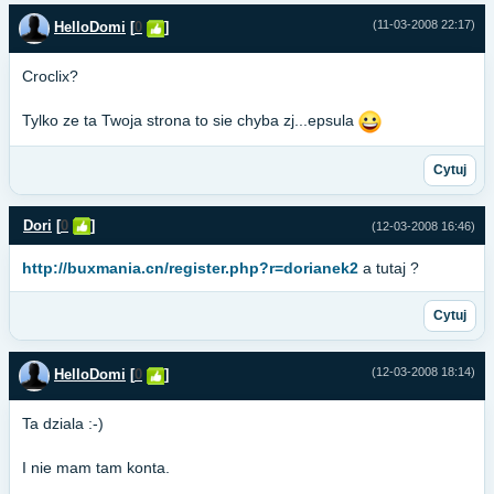
(11-03-2008 22:17)
HelloDomi
[
0
]
Croclix?
Tylko ze ta Twoja strona to sie chyba zj...epsula
Cytuj
Dori
[
0
]
(12-03-2008 16:46)
http://buxmania.cn/register.php?r=dorianek2
a tutaj ?
Cytuj
(12-03-2008 18:14)
HelloDomi
[
0
]
Ta dziala :-)
I nie mam tam konta.