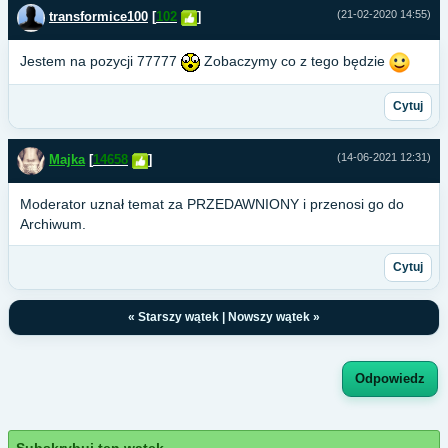
(21-02-2020 14:55)
transformice100
[
102
]
Jestem na pozycji 77777
Zobaczymy co z tego będzie
Cytuj
(14-06-2021 12:31)
Majka
[
14658
]
Moderator uznał temat za PRZEDAWNIONY i przenosi go do
Archiwum.
Cytuj
«
Starszy wątek
|
Nowszy wątek
»
Odpowiedz
Subskrybuj ten wątek