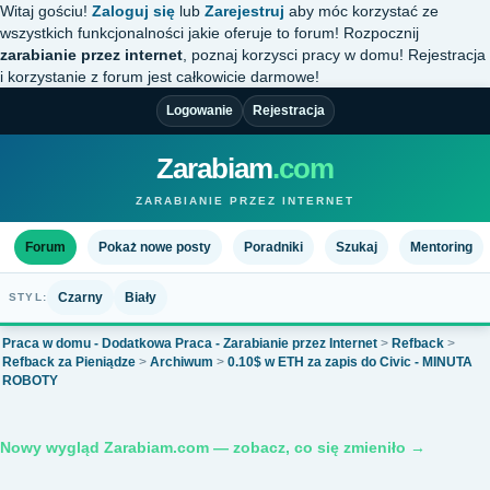
Witaj gościu!
Zaloguj się
lub
Zarejestruj
aby móc korzystać ze
wszystkich funkcjonalności jakie oferuje to forum! Rozpocznij
zarabianie przez internet
, poznaj korzysci pracy w domu! Rejestracja
i korzystanie z forum jest całkowicie darmowe!
Logowanie
Rejestracja
Zarabiam
.com
ZARABIANIE PRZEZ INTERNET
Forum
Pokaż nowe posty
Poradniki
Szukaj
Mentoring
Czarny
Biały
STYL:
Praca w domu - Dodatkowa Praca - Zarabianie przez Internet
>
Refback
>
Refback za Pieniądze
>
Archiwum
>
0.10$ w ETH za zapis do Civic - MINUTA
ROBOTY
Nowy wygląd Zarabiam.com — zobacz, co się zmieniło →