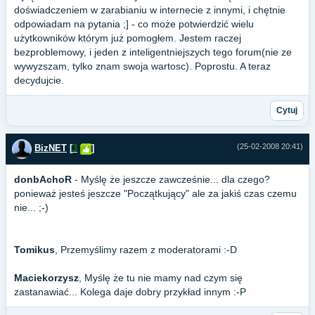
doświadczeniem w zarabianiu w internecie z innymi, i chętnie
odpowiadam na pytania ;] - co może potwierdzić wielu
użytkowników którym już pomogłem. Jestem raczej
bezproblemowy, i jeden z inteligentniejszych tego forum(nie ze
wywyzszam, tylko znam swoja wartosc). Poprostu. A teraz
decydujcie.
Cytuj
(25-02-2008 20:41)
BizNET
[
3
]
donbAchoR
- Myślę że jeszcze zawcześnie... dla czego?
ponieważ jesteś jeszcze "Początkujący" ale za jakiś czas czemu
nie... ;-)
Tomikus
, Przemyślimy razem z moderatorami :-D
Maciekorzysz
, Myślę że tu nie mamy nad czym się
zastanawiać... Kolega daje dobry przykład innym :-P