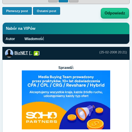
Pierwszy post
Ostatni post
Odpowiedz
Nabór na VIPów
Autor
Wiadomość
(25-02-2008 20:21)
BizNET
[
3
]
Sprawdź: