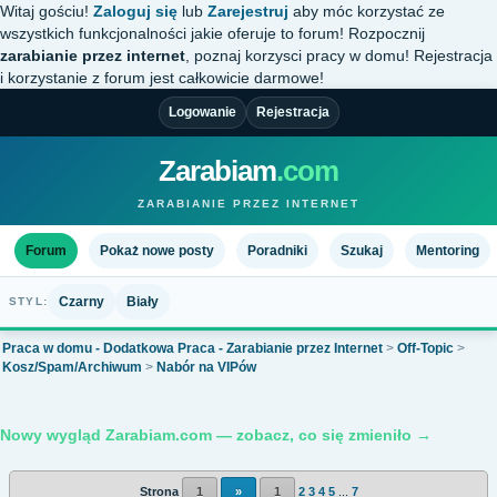
Witaj gościu!
Zaloguj się
lub
Zarejestruj
aby móc korzystać ze
wszystkich funkcjonalności jakie oferuje to forum! Rozpocznij
zarabianie przez internet
, poznaj korzysci pracy w domu! Rejestracja
i korzystanie z forum jest całkowicie darmowe!
Logowanie
Rejestracja
Zarabiam
.com
ZARABIANIE PRZEZ INTERNET
Forum
Pokaż nowe posty
Poradniki
Szukaj
Mentoring
Czarny
Biały
STYL:
Praca w domu - Dodatkowa Praca - Zarabianie przez Internet
>
Off-Topic
>
Kosz/Spam/Archiwum
>
Nabór na VIPów
Nowy wygląd Zarabiam.com — zobacz, co się zmieniło →
Strona
1
»
1
2
3
4
5
...
7