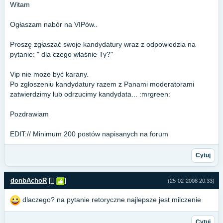
Witam
Ogłaszam nabór na VIPów..
Proszę zgłaszać swoje kandydatury wraz z odpowiedzia na
pytanie: " dla czego właśnie Ty?"
Vip nie może być karany.
Po zgłoszeniu kandydatury razem z Panami moderatorami
zatwierdzimy lub odrzucimy kandydata... :mrgreen:
Pozdrawiam
EDIT:// Minimum 200 postów napisanych na forum
Cytuj
donbAchoR
[
0
]
(25-02-2008 20:33)
dlaczego? na pytanie retoryczne najlepsze jest milczenie
Cytuj