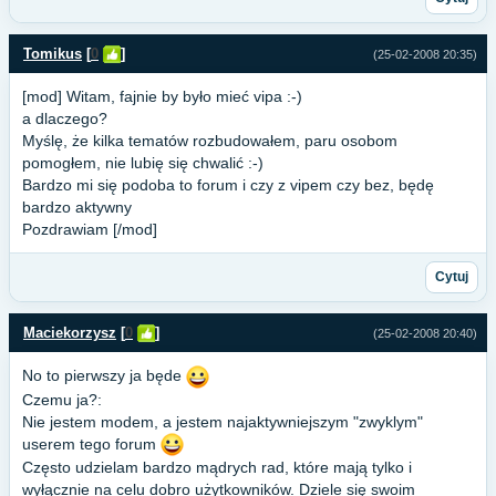
Tomikus
[
0
]
(25-02-2008 20:35)
[mod] Witam, fajnie by było mieć vipa :-)
a dlaczego?
Myślę, że kilka tematów rozbudowałem, paru osobom
pomogłem, nie lubię się chwalić :-)
Bardzo mi się podoba to forum i czy z vipem czy bez, będę
bardzo aktywny
Pozdrawiam [/mod]
Cytuj
Maciekorzysz
[
0
]
(25-02-2008 20:40)
No to pierwszy ja będe
Czemu ja?:
Nie jestem modem, a jestem najaktywniejszym "zwyklym"
userem tego forum
Często udzielam bardzo mądrych rad, które mają tylko i
wyłącznie na celu dobro użytkowników. Dziele się swoim