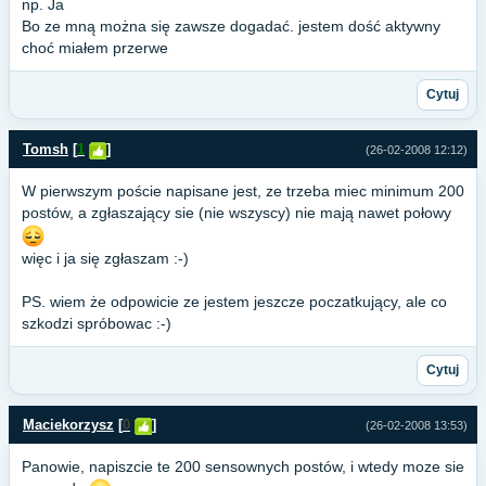
np. Ja
Bo ze mną można się zawsze dogadać. jestem dość aktywny
choć miałem przerwe
Cytuj
Tomsh
[
1
]
(26-02-2008 12:12)
W pierwszym poście napisane jest, ze trzeba miec minimum 200
postów, a zgłaszający sie (nie wszyscy) nie mają nawet połowy
więc i ja się zgłaszam :-)
PS. wiem że odpowicie ze jestem jeszcze poczatkujący, ale co
szkodzi spróbowac :-)
Cytuj
Maciekorzysz
[
0
]
(26-02-2008 13:53)
Panowie, napiszcie te 200 sensownych postów, i wtedy moze sie