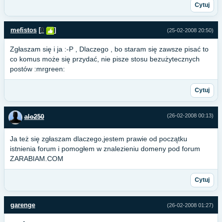
Cytuj
mefistos
[
0
]
(25-02-2008 20:50)
Zgłaszam się i ja :-P , Dlaczego , bo staram się zawsze pisać to
co komus może się przydać, nie pisze stosu bezużytecznych
postów :mrgreen:
Cytuj
(26-02-2008 00:13)
alo250
Ja też się zgłaszam dlaczego,jestem prawie od początku
istnienia forum i pomogłem w znalezieniu domeny pod forum
ZARABIAM.COM
Cytuj
garenge
(26-02-2008 01:27)