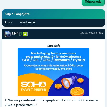
Odpowiedz
Kupie Fanpejdze
Autor
Wiadomość
(07-07-2026 09:02)
6844
[
4
]
Sprawdź:
1.Nazwa przedmiotu : Fanpejdze od 2000 do 5000 userów
2.Opis przedmiotu :