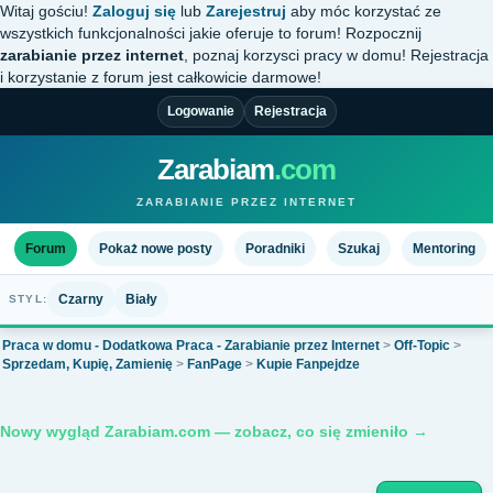
Witaj gościu!
Zaloguj się
lub
Zarejestruj
aby móc korzystać ze
wszystkich funkcjonalności jakie oferuje to forum! Rozpocznij
zarabianie przez internet
, poznaj korzysci pracy w domu! Rejestracja
i korzystanie z forum jest całkowicie darmowe!
Logowanie
Rejestracja
Zarabiam
.com
ZARABIANIE PRZEZ INTERNET
Forum
Pokaż nowe posty
Poradniki
Szukaj
Mentoring
Czarny
Biały
STYL:
Praca w domu - Dodatkowa Praca - Zarabianie przez Internet
>
Off-Topic
>
Sprzedam, Kupię, Zamienię
>
FanPage
>
Kupie Fanpejdze
Nowy wygląd Zarabiam.com — zobacz, co się zmieniło →