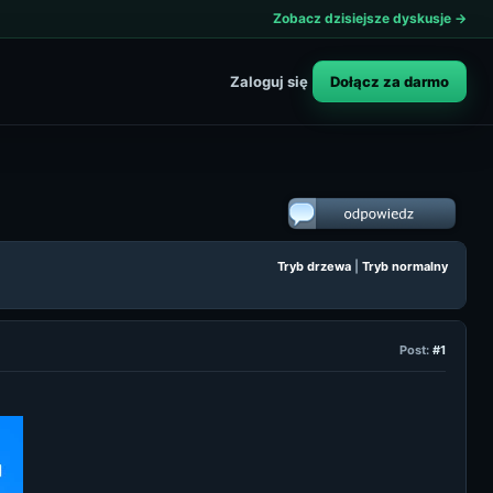
Zobacz dzisiejsze dyskusje →
Dołącz za darmo
Zaloguj się
Tryb drzewa
|
Tryb normalny
Post:
#1