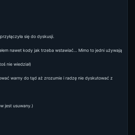
rzyłączyła się do dyskusji.
łem nawet kody jak trzeba wstawiać... Mimo to jedni używają
toś nie wiedział)
adować warny do tąd aż zrozumie i radzę nie dyskutować z
ów jest usuwany.)