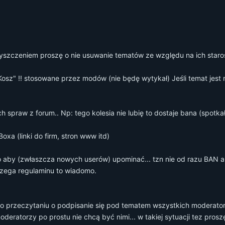
zczeniem proszę o nie usuwanie tematów ze względu na ich staroś
"Kosz" !! stosowane przez modów (nie będę wytykał) Jeśli temat jes
h spraw z forum.. Np: tego kolesia nie lubię to dostaje bana (spot
xa (linki do firm, stron www itd)
to aby (zwłaszcza nowych userów) upominać... tzn nie od razu BAN a 
trzega regulaminu to wiadomo.
po przeczytaniu o podpisanie się pod tematem wszystkich moderato
eratorzy po prostu nie chcą być nimi... w takiej sytuacji tez prosz