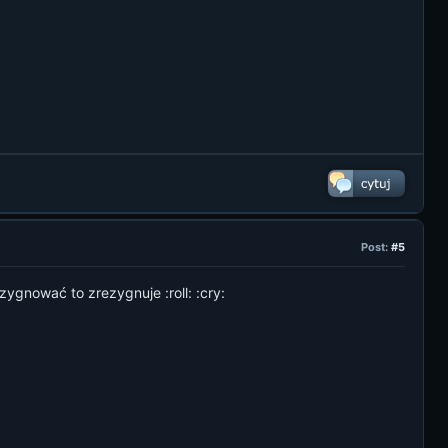
Post:
#5
zygnować to zrezygnuje :roll: :cry: