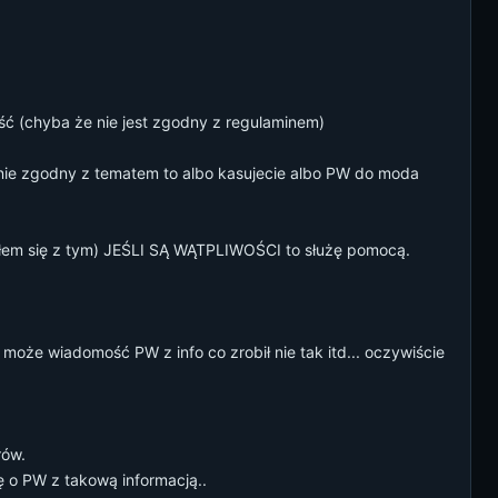
ć (chyba że nie jest zgodny z regulaminem)
t nie zgodny z tematem to albo kasujecie albo PW do moda
kałem się z tym) JEŚLI SĄ WĄTPLIWOŚCI to służę pomocą.
może wiadomość PW z info co zrobił nie tak itd... oczywiście
rów.
ę o PW z takową informacją..