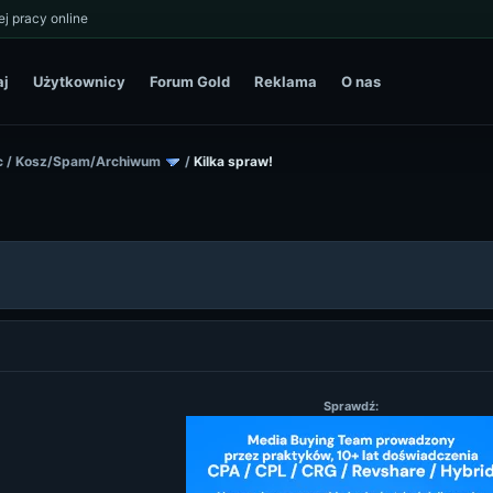
j pracy online
aj
Użytkownicy
Forum Gold
Reklama
O nas
c
/
Kosz/Spam/Archiwum
/
Kilka spraw!
Sprawdź: