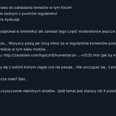
prawa do zakładania tematów w tym forum!
a w żadnym z punktów regulaminu!
 na dyskusje
lądował w śmietniku! ale zamiast tego część moderatorów jeszcze p
ze... Wszyscy piszą jak chcą mimo że w regulaminie komentów poda
zywiście w tym wielu modów...
tu:
http://zarabiam.com/topics18/komentarze-...-vt535.htm
(jak by k
y się z ludźmi którym ciągle coś nie pasuje... Nie szczypać się.. Ł
szcze mało? Ban..
yszczenie niektórych działów.. (jeśli temat jest starszy niż X post