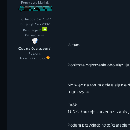
Forumowy Maniak
Liczba postów: 1,587
Dołączył: Sep 2007
Reputacja:
3
Odznaczenia:
Witam
(
Zobacz Odznaczenia
)
Poziom:
Forum Gold:
5.00
Poniższe ogłoszenie obowiązuj
No więc na forum dzieją się nie
tego czynu.
Otóż...
1) Dział aukcje sprzedaż, zapis 
Podam przykład:
http://zarabia