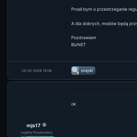
Prosił bym o przestrzeganie regu
A dla dobrych, modów będą przy
Pozdrawiam
BizNET
25-02-2008 18:08
ok
mjs17
Lojalny Forumowicz