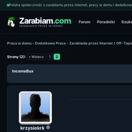
Polska społeczność o zarabianiu przez internet, pracy w domu i dodatkowe
Zarabiam
.com
Forum
Poradniki
Szuk
ZARABIANIE PRZEZ INTERNET
Praca w domu - Dodatkowa Praca - Zarabianie przez Internet
/
Off-Topi
Strony (2):
« Wstecz
1
2
IncomeBux
krzysiekrk