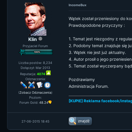
IncomeBux
Wątek został przeniesiony do ko
Prawdopodobne przyczyny :
Klin
1. Temat jest niezgodny z regul
2. Podobny temat znajduje się ju
Przyjaciel Forum
3. Wątek nie jest już aktualny.
4. Autor prosił o jego przeniesien
Liczba postów: 8,234
5. Temat został wyczerpany bąd
Dołączył: Mar 2013
Reputacja:
4074
Odznaczenia:
Pozdrawiamy
Administracja Forum.
(
Zobacz Odznaczenia
)
Poziom:
[KUPIE] Reklama facebook/instag
Forum Gold:
48.24
27-06-2015 18:45