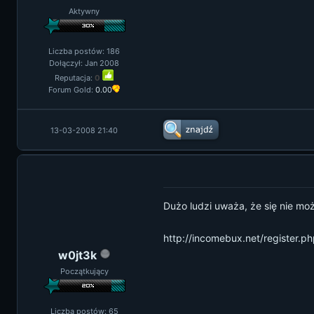
Aktywny
Liczba postów: 186
Dołączył: Jan 2008
Reputacja:
0
Forum Gold:
0.00
13-03-2008 21:40
Dużo ludzi uważa, że się nie moż
http://incomebux.net/register.p
w0jt3k
Początkujący
Liczba postów: 65