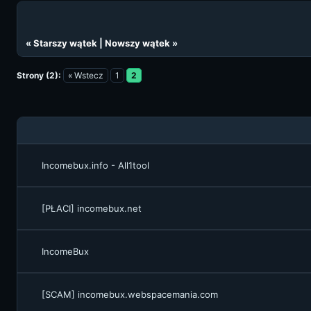
«
Starszy wątek
|
Nowszy wątek
»
Strony (2):
« Wstecz
1
2
Incomebux.info - All1tool
[PŁACI] incomebux.net
IncomeBux
[SCAM] incomebux.webspacemania.com