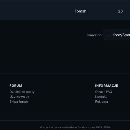
Tomsh
23
Skocz do:
FORUM
INFORMACJE
Dzisiejsze posty
O nas i FAQ
Użytkownicy
Kontakt
Ekipa forum
Reklama
Wszystkie prawa zastrzeżone Zarabiam.com 2009-2026.