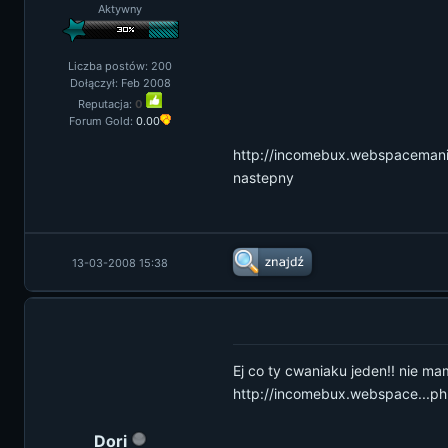
Aktywny
Liczba postów: 200
Dołączył: Feb 2008
Reputacja:
0
Forum Gold:
0.00
http://incomebux.webspacemania
nastepny
13-03-2008 15:38
Ej co ty cwaniaku jeden!! nie mam
http://incomebux.webspace
...p
Dori