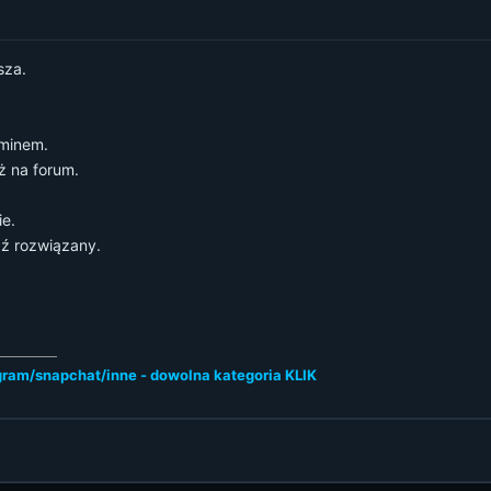
sza.
aminem.
ż na forum.
ie.
ź rozwiązany.
ram/snapchat/inne - dowolna kategoria KLIK