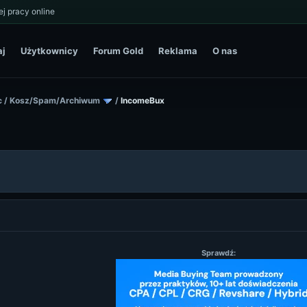
j pracy online
aj
Użytkownicy
Forum Gold
Reklama
O nas
c
/
Kosz/Spam/Archiwum
/
IncomeBux
Sprawdź: