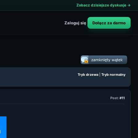
Zobacz dzisiejsze dyskusje →
Dołącz za darmo
Zaloguj się
Tryb drzewa
|
Tryb normalny
Post:
#11