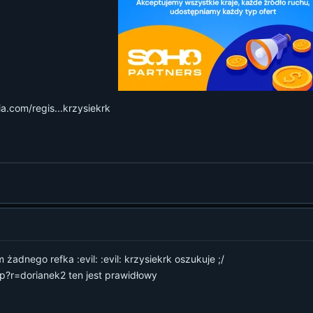
.com/regis...krzysiekrk
 żadnego refka :evil: :evil: krzysiekrk oszukuje ;/
hp?r=dorianek2 ten jest prawidłowy