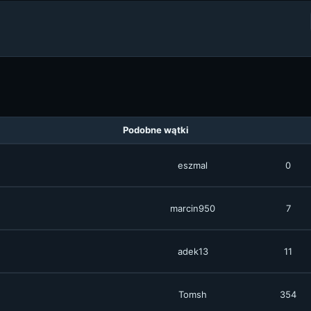
Podobne wątki
eszmal
0
marcin950
7
adek13
11
Tomsh
354