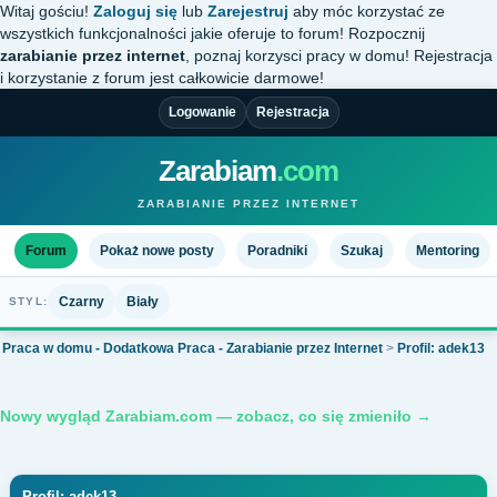
Witaj gościu!
Zaloguj się
lub
Zarejestruj
aby móc korzystać ze
wszystkich funkcjonalności jakie oferuje to forum! Rozpocznij
zarabianie przez internet
, poznaj korzysci pracy w domu! Rejestracja
i korzystanie z forum jest całkowicie darmowe!
Logowanie
Rejestracja
Zarabiam
.com
ZARABIANIE PRZEZ INTERNET
Forum
Pokaż nowe posty
Poradniki
Szukaj
Mentoring
Czarny
Biały
STYL:
Praca w domu - Dodatkowa Praca - Zarabianie przez Internet
>
Profil: adek13
Nowy wygląd Zarabiam.com — zobacz, co się zmieniło →
Profil: adek13