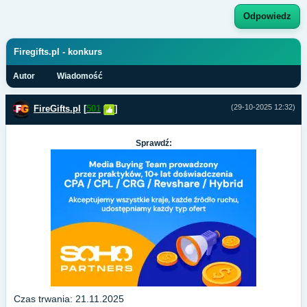
Odpowiedz
Firegifts.pl - konkurs
Autor
Wiadomość
(29-10-2025 12:32)
FireGifts.pl
[
501
]
Sprawdź:
Czas trwania: 21.11.2025