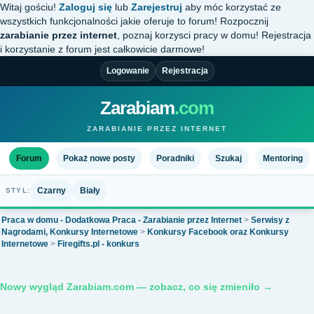
Witaj gościu!
Zaloguj się
lub
Zarejestruj
aby móc korzystać ze
wszystkich funkcjonalności jakie oferuje to forum! Rozpocznij
zarabianie przez internet
, poznaj korzysci pracy w domu! Rejestracja
i korzystanie z forum jest całkowicie darmowe!
Logowanie
Rejestracja
Zarabiam
.com
ZARABIANIE PRZEZ INTERNET
Forum
Pokaż nowe posty
Poradniki
Szukaj
Mentoring
Czarny
Biały
STYL:
Praca w domu - Dodatkowa Praca - Zarabianie przez Internet
>
Serwisy z
Nagrodami, Konkursy Internetowe
>
Konkursy Facebook oraz Konkursy
Internetowe
>
Firegifts.pl - konkurs
Nowy wygląd Zarabiam.com — zobacz, co się zmieniło →