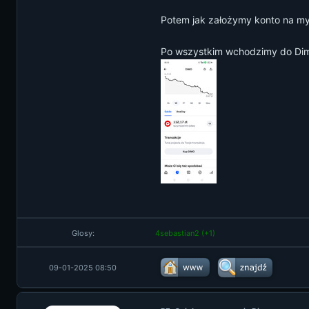
Potem jak założymy konto na my
Po wszystkim wchodzimy do Dimo
Glosy:
4sebastian2
(+1)
09-01-2025 08:50