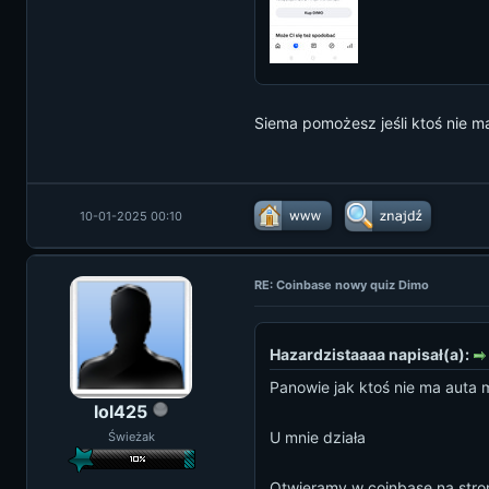
Siema pomożesz jeśli ktoś nie m
10-01-2025 00:10
RE: Coinbase nowy quiz Dimo
Hazardzistaaaa napisał(a):
Panowie jak ktoś nie ma auta 
lol425
U mnie działa
Świeżak
Otwieramy w coinbase na stro