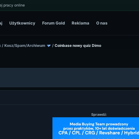
j pracy online
aj
Użytkownicy
Forum Gold
Reklama
O nas
c
/
Kosz/Spam/Archiwum
/
Coinbase nowy quiz Dimo
Sprawdź: