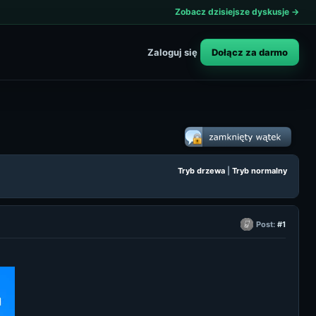
Zobacz dzisiejsze dyskusje →
Dołącz za darmo
Zaloguj się
Tryb drzewa
|
Tryb normalny
Post:
#1