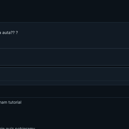
a auta?? ?
mam tutorial
nie quiz pobieramy