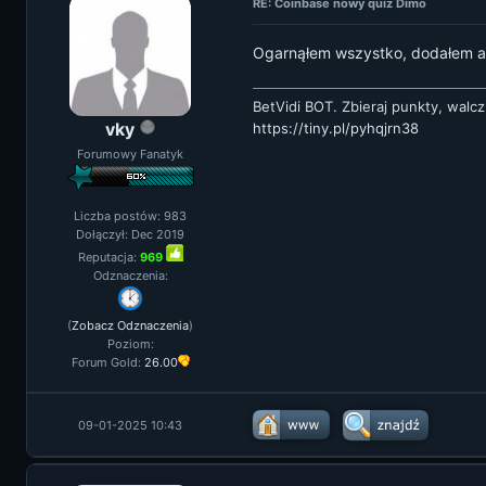
RE: Coinbase nowy quiz Dimo
Ogarnąłem wszystko, dodałem auto
BetVidi BOT. Zbieraj punkty, walcz
vky
https://tiny.pl/pyhqjrn38
Forumowy Fanatyk
Liczba postów: 983
Dołączył: Dec 2019
Reputacja:
969
Odznaczenia:
(
Zobacz Odznaczenia
)
Poziom:
Forum Gold:
26.00
09-01-2025 10:43