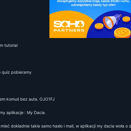
 tutorial
e quiz pobieramy
łem komuś bez auta. OJO1FJ
my aplikacje : My Dacia
ieć dokładnie takie samo hasło i mail, w aplikacji my dacia woła o 