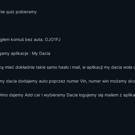
nie quiz pobieramy
ogłem komuś bez auta. OJO1FJ
gamy aplikacje : My Dacia
 mieć dokładnie takie samo hasło i mail, w aplikacji my dacia woła 
my dacia dodajemy auto poprzez numer Vin, numer win możemy skopi
mo dajemy Add car i wybieramy Dacia logujemy się mailem z aplikac