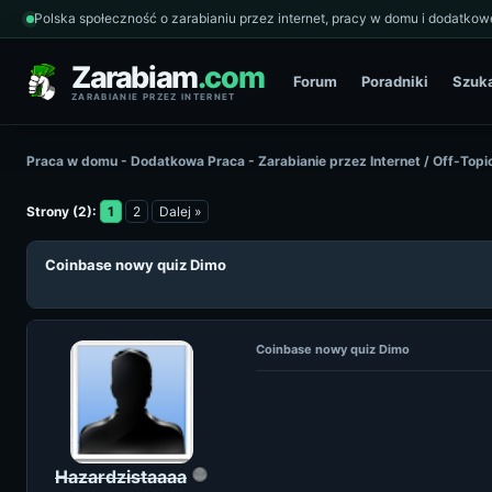
Polska społeczność o zarabianiu przez internet, pracy w domu i dodatkowe
Zarabiam
.com
Forum
Poradniki
Szuk
ZARABIANIE PRZEZ INTERNET
Praca w domu - Dodatkowa Praca - Zarabianie przez Internet
/
Off-Topi
Strony (2):
1
2
Dalej »
Coinbase nowy quiz Dimo
Coinbase nowy quiz Dimo
Hazardzistaaaa