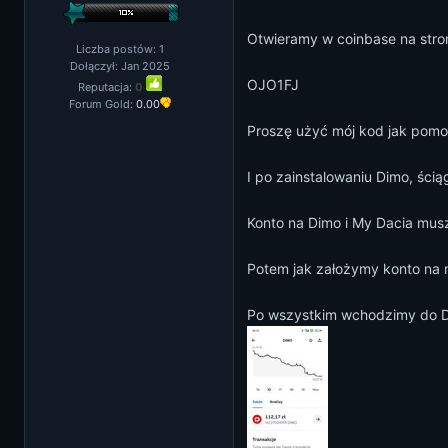
Otwieramy w coinbase na stro
Liczba postów: 1
Dołączył: Jan 2025
OJO1FJ
Reputacja:
0
Forum Gold:
0.00
Proszę użyć mój kod jak pom
I po zainstalowaniu Dimo, ścią
Konto na Dimo i My Dacia muszą
Potem jak założymy konto na 
Po wszystkim wchodzimy do Di