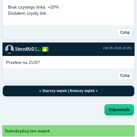
Brak czystego linka. +20%
Dodałem czysty link.
Cytuj
(18-05-2026 20:05)
SterydKrD
[
10
]
Przelew na ZUS?
Cytuj
«
Starszy wątek
|
Nowszy wątek
»
Odpowiedz
Subskrybuj ten wątek