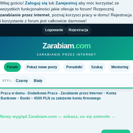
Witaj gościu!
Zaloguj się
lub
Zarejestruj
aby móc korzystać ze
wszystkich funkcjonalności jakie oferuje to forum! Rozpocznij
zarabianie przez internet
, poznaj korzysci pracy w domu! Rejestracja
i korzystanie z forum jest całkowicie darmowe!
Logowanie
Rejestracja
Zarabiam
.com
ZARABIANIE PRZEZ INTERNET
Forum
Pokaż nowe posty
Poradniki
Szukaj
Mentoring
Czarny
Biały
STYL:
Praca w domu - Dodatkowa Praca - Zarabianie przez Internet
>
Konta
Bankowe
>
Banki
>
4500 PLN za założenie konta firmowego
Nowy wygląd Zarabiam.com — zobacz, co się zmieniło →