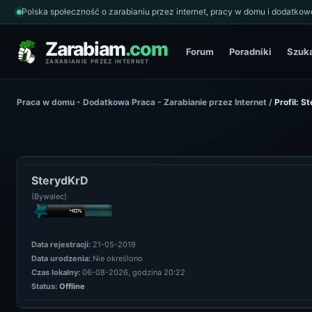
Polska społeczność o zarabianiu przez internet, pracy w domu i dodatkowe
Zarabiam
.com
Forum
Poradniki
Szuk
ZARABIANIE PRZEZ INTERNET
Praca w domu - Dodatkowa Praca - Zarabianie przez Internet
/
Profil: S
SterydKrD
(Bywalec)
Data rejestracji:
21-05-2019
Data urodzenia:
Nie określono
Czas lokalny:
06-08-2026, godzina 20:22
Status:
Offline