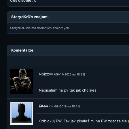
Coś o sobie :):
SterydKrD's znajomi
SterydKrD nie ma dodanych znajomych.
Komentarze
Noizzyy
(06-11-2025 na 18:35)
Napisałem na pv tak jak chciałeś
Elton
(14-08-2019 na 10:51)
Odblokuj PW. Tak jak pisałeś mi na PW zgadza sie