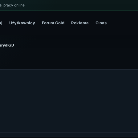
j pracy online
aj
Użytkownicy
Forum Gold
Reklama
O nas
terydKrD