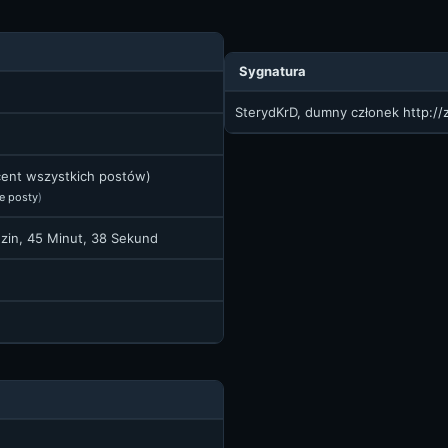
Sygnatura
SterydKrD, dumny członek
http:/
ocent wszystkich postów)
e posty
)
dzin, 45 Minut, 38 Sekund