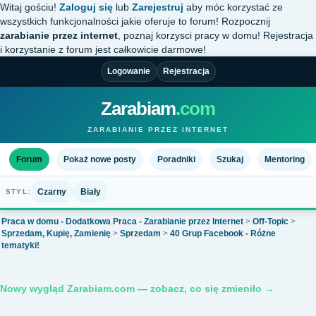
Witaj gościu!
Zaloguj się
lub
Zarejestruj
aby móc korzystać ze
wszystkich funkcjonalności jakie oferuje to forum! Rozpocznij
zarabianie przez internet
, poznaj korzysci pracy w domu! Rejestracja
i korzystanie z forum jest całkowicie darmowe!
Logowanie
Rejestracja
Zarabiam
.com
ZARABIANIE PRZEZ INTERNET
Forum
Pokaż nowe posty
Poradniki
Szukaj
Mentoring
Czarny
Biały
STYL:
Praca w domu - Dodatkowa Praca - Zarabianie przez Internet
>
Off-Topic
>
Sprzedam, Kupię, Zamienię
>
Sprzedam
>
40 Grup Facebook - Różne
tematyki!
Nowy wygląd Zarabiam.com — zobacz, co się zmieniło →