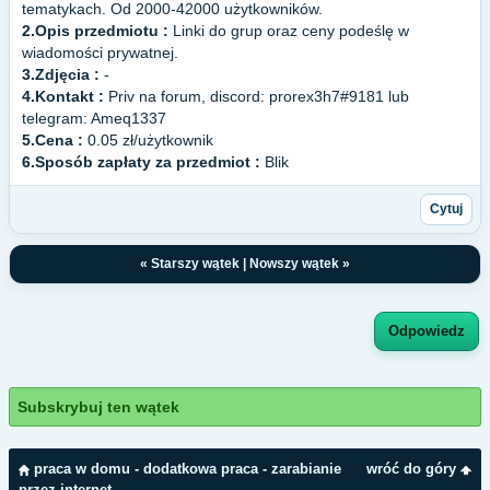
tematykach. Od 2000-42000 użytkowników.
2.Opis przedmiotu :
Linki do grup oraz ceny podeślę w
wiadomości prywatnej.
3.Zdjęcia :
-
4.Kontakt :
Priv na forum, discord: prorex3h7#9181 lub
telegram: Ameq1337
5.Cena :
0.05 zł/użytkownik
6.Sposób zapłaty za przedmiot :
Blik
Cytuj
«
Starszy wątek
|
Nowszy wątek
»
Odpowiedz
Subskrybuj ten wątek
praca w domu - dodatkowa praca - zarabianie
wróć do góry
przez internet