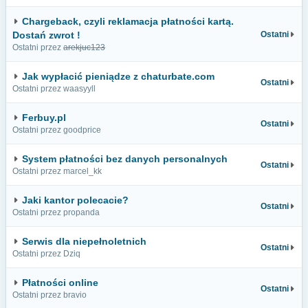
Chargeback, czyli reklamacja płatności kartą.
Dostań zwrot !
Ostatni
Ostatni przez
arekjuc123
Jak wypłacić pieniądze z chaturbate.com
Ostatni
Ostatni przez waasyyll
Ferbuy.pl
Ostatni
Ostatni przez goodprice
System płatności bez danych personalnych
Ostatni
Ostatni przez marcel_kk
Jaki kantor polecacie?
Ostatni
Ostatni przez propanda
Serwis dla niepełnoletnich
Ostatni
Ostatni przez Dziq
Płatności online
Ostatni
Ostatni przez bravio