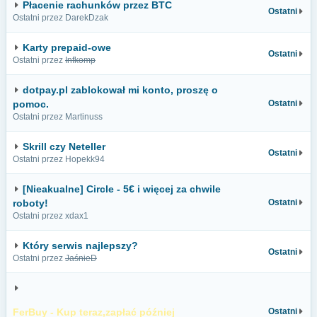
Płacenie rachunków przez BTC
Ostatni
Ostatni przez DarekDzak
Karty prepaid-owe
Ostatni
Ostatni przez
Infkomp
dotpay.pl zablokował mi konto, proszę o
pomoc.
Ostatni
Ostatni przez Martinuss
Skrill czy Neteller
Ostatni
Ostatni przez Hopekk94
[Nieakualne] Circle - 5€ i więcej za chwile
roboty!
Ostatni
Ostatni przez xdax1
Który serwis najlepszy?
Ostatni
Ostatni przez
JaśnieD
FerBuy - Kup teraz,zapłać później
Ostatni