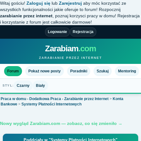
Witaj gościu!
Zaloguj się
lub
Zarejestruj
aby móc korzystać ze
wszystkich funkcjonalności jakie oferuje to forum! Rozpocznij
zarabianie przez internet
, poznaj korzysci pracy w domu! Rejestracja
i korzystanie z forum jest całkowicie darmowe!
Logowanie
Rejestracja
Zarabiam
.com
ZARABIANIE PRZEZ INTERNET
Forum
Pokaż nowe posty
Poradniki
Szukaj
Mentoring
Czarny
Biały
STYL:
Praca w domu - Dodatkowa Praca - Zarabianie przez Internet
>
Konta
Bankowe
>
Systemy Płatności Internetowych
Nowy wygląd Zarabiam.com — zobacz, co się zmieniło →
Poddziały w "Systemy Płatności Internetowych"