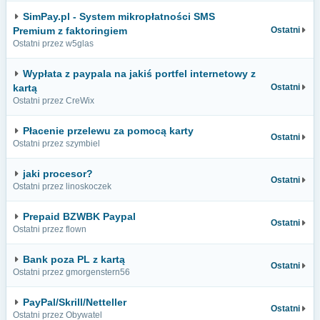
SimPay.pl - System mikropłatności SMS
Premium z faktoringiem
Ostatni
Ostatni przez w5glas
Wypłata z paypala na jakiś portfel internetowy z
kartą
Ostatni
Ostatni przez CreWix
Płacenie przelewu za pomocą karty
Ostatni
Ostatni przez szymbiel
jaki procesor?
Ostatni
Ostatni przez linoskoczek
Prepaid BZWBK Paypal
Ostatni
Ostatni przez flown
Bank poza PL z kartą
Ostatni
Ostatni przez gmorgenstern56
PayPal/Skrill/Netteller
Ostatni
Ostatni przez Obywatel