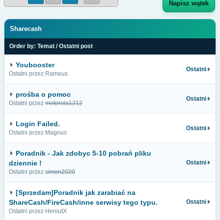
Napisz wątek
Sharecash
Order by:
Temat
/
Ostatni post
Youbooster
Ostatni
Ostatni przez Rameus
prośba o pomoc
Ostatni
Ostatni przez
motorola1212
Login Failed.
Ostatni
Ostatni przez Magnus
Poradnik - Jak zdobyc 5-10 pobrań pliku
dziennie !
Ostatni
Ostatni przez
simon2020
[Sprzedam]Poradnik jak zarabiać na
ShareCash/FireCash/inne serwisy tego typu.
Ostatni
Ostatni przez HeniutX