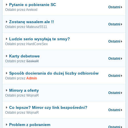
Pytanie o pobieranie SC
Ostatni
Ostatni przez Arekxxl
Zostanę wasalem ale !!
Ostatni
Ostatni przez Mateusz5511
Ludzie serio wysyłają te smsy?
Ostatni
Ostatni przez HardCoreSex
Karty debetowe
Ostatni
Ostatni przez
Szakallt
Sposób docierania do dużej liczby odbiorców
Ostatni
Ostatni przez
Admin
Mirrory a oferty
Ostatni
Ostatni przez WojnaR
Co lepsze? Mirror czy link bezpośredni?
Ostatni
Ostatni przez WojnaR
Problem z pobraniem
Ostatni