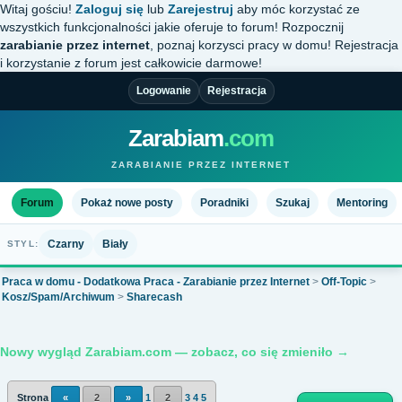
Witaj gościu!
Zaloguj się
lub
Zarejestruj
aby móc korzystać ze
wszystkich funkcjonalności jakie oferuje to forum! Rozpocznij
zarabianie przez internet
, poznaj korzysci pracy w domu! Rejestracja
i korzystanie z forum jest całkowicie darmowe!
Logowanie
Rejestracja
Zarabiam
.com
ZARABIANIE PRZEZ INTERNET
Forum
Pokaż nowe posty
Poradniki
Szukaj
Mentoring
Czarny
Biały
STYL:
Praca w domu - Dodatkowa Praca - Zarabianie przez Internet
>
Off-Topic
>
Kosz/Spam/Archiwum
>
Sharecash
Nowy wygląd Zarabiam.com — zobacz, co się zmieniło →
Strona
«
2
»
1
2
3
4
5