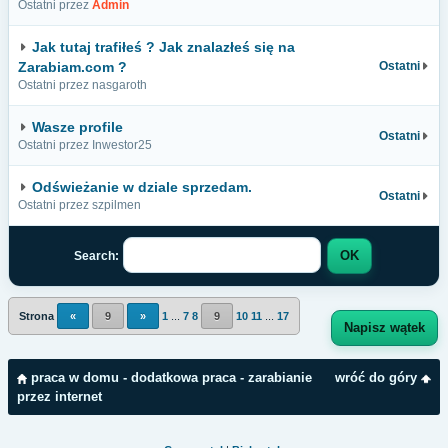
Ostatni przez
Admin
Jak tutaj trafiłeś ? Jak znalazłeś się na
Zarabiam.com ?
Ostatni
Ostatni przez nasgaroth
Wasze profile
Ostatni
Ostatni przez Inwestor25
Odświeżanie w dziale sprzedam.
Ostatni
Ostatni przez szpilmen
Search:
Strona
«
9
»
1
...
7
8
9
10
11
...
17
Napisz wątek
praca w domu - dodatkowa praca - zarabianie
wróć do góry
przez internet