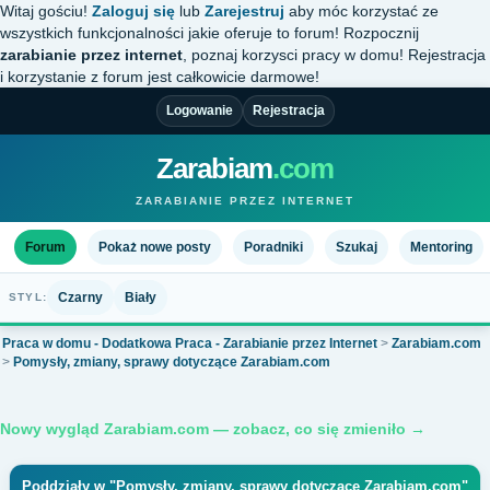
Witaj gościu!
Zaloguj się
lub
Zarejestruj
aby móc korzystać ze
wszystkich funkcjonalności jakie oferuje to forum! Rozpocznij
zarabianie przez internet
, poznaj korzysci pracy w domu! Rejestracja
i korzystanie z forum jest całkowicie darmowe!
Logowanie
Rejestracja
Zarabiam
.com
ZARABIANIE PRZEZ INTERNET
Forum
Pokaż nowe posty
Poradniki
Szukaj
Mentoring
Czarny
Biały
STYL:
Praca w domu - Dodatkowa Praca - Zarabianie przez Internet
>
Zarabiam.com
>
Pomysły, zmiany, sprawy dotyczące Zarabiam.com
Nowy wygląd Zarabiam.com — zobacz, co się zmieniło →
Poddziały w "Pomysły, zmiany, sprawy dotyczące Zarabiam.com"