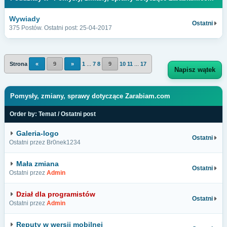
Wywiady
Ostatni
375 Postów. Ostatni post: 25-04-2017
Strona
«
9
»
1
...
7
8
9
10
11
...
17
Napisz wątek
Pomysły, zmiany, sprawy dotyczące Zarabiam.com
Order by:
Temat
/
Ostatni post
Galeria-logo
Ostatni
Ostatni przez Br0nek1234
Mała zmiana
Ostatni
Ostatni przez
Admin
Dział dla programistów
Ostatni
Ostatni przez
Admin
Reputy w wersji mobilnej