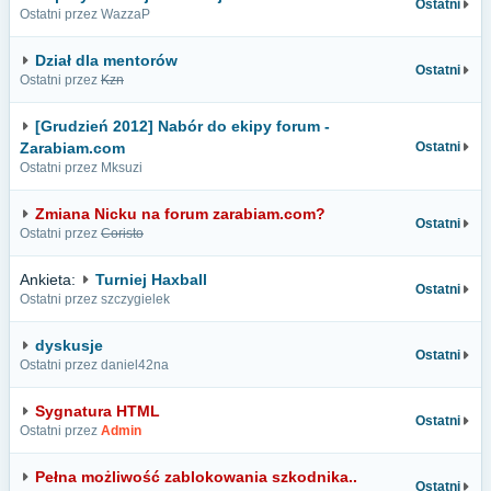
Ostatni
Ostatni przez WazzaP
Dział dla mentorów
Ostatni
Ostatni przez
Kzn
[Grudzień 2012] Nabór do ekipy forum -
Zarabiam.com
Ostatni
Ostatni przez Mksuzi
Zmiana Nicku na forum zarabiam.com?
Ostatni
Ostatni przez
Coristo
Ankieta:
Turniej Haxball
Ostatni
Ostatni przez szczygielek
dyskusje
Ostatni
Ostatni przez daniel42na
Sygnatura HTML
Ostatni
Ostatni przez
Admin
Pełna możliwość zablokowania szkodnika..
Ostatni