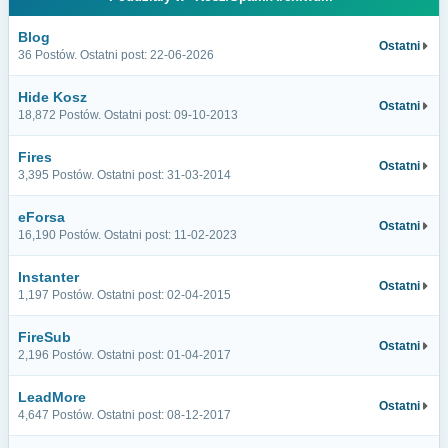
Blog
Ostatni
36 Postów. Ostatni post: 22-06-2026
Hide Kosz
Ostatni
18,872 Postów. Ostatni post: 09-10-2013
Fires
Ostatni
3,395 Postów. Ostatni post: 31-03-2014
eForsa
Ostatni
16,190 Postów. Ostatni post: 11-02-2023
Instanter
Ostatni
1,197 Postów. Ostatni post: 02-04-2015
FireSub
Ostatni
2,196 Postów. Ostatni post: 01-04-2017
LeadMore
Ostatni
4,647 Postów. Ostatni post: 08-12-2017