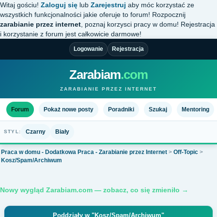
Witaj gościu!
Zaloguj się
lub
Zarejestruj
aby móc korzystać ze
wszystkich funkcjonalności jakie oferuje to forum! Rozpocznij
zarabianie przez internet
, poznaj korzysci pracy w domu! Rejestracja
i korzystanie z forum jest całkowicie darmowe!
Logowanie
Rejestracja
Zarabiam
.com
ZARABIANIE PRZEZ INTERNET
Forum
Pokaż nowe posty
Poradniki
Szukaj
Mentoring
Czarny
Biały
STYL:
Praca w domu - Dodatkowa Praca - Zarabianie przez Internet
>
Off-Topic
>
Kosz/Spam/Archiwum
Nowy wygląd Zarabiam.com — zobacz, co się zmieniło →
Poddziały w "Kosz/Spam/Archiwum"