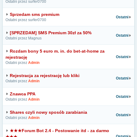
Ostatni przez surfer0700
Sprzedam sms premium
Ostatni
Ostatni przez surfer0700
[SPRZEDAM] SMS Premium 30zł za 50%
Ostatni
Ostatni przez Magnus
Rozdam bony 5 euro m. in. do bet-at-home za
rejestrację
Ostatni
Ostatni przez
Admin
Rejestracja za rejestrację lub kliki
Ostatni
Ostatni przez
Admin
Znawca PPA
Ostatni
Ostatni przez
Admin
Shares czyli nowy sposób zarabiania
Ostatni
Ostatni przez
Admin
★★★Forum Bot 2.4 - Postowanie itd - za darmo
★★★
Ostatni