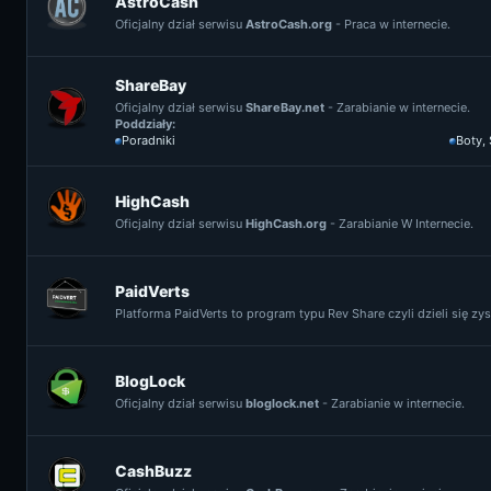
AstroCash
Oficjalny dział serwisu
AstroCash.org
- Praca w internecie.
ShareBay
Oficjalny dział serwisu
ShareBay.net
- Zarabianie w internecie.
Poddziały:
Poradniki
Boty,
HighCash
Oficjalny dział serwisu
HighCash.org
- Zarabianie W Internecie.
PaidVerts
Platforma PaidVerts to program typu Rev Share czyli dzieli się z
BlogLock
Oficjalny dział serwisu
bloglock.net
- Zarabianie w internecie.
CashBuzz