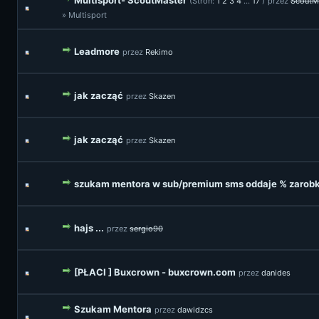
Multisport- ScoutMaster
(Stron:
1
2
3
4
...
17
)
przez
ScoutM
» Multisport
Leadmore
przez
Rekimo
jak zacząć
przez
Skazen
jak zacząć
przez
Skazen
szukam mentora w sub/premium sms oddaje % zarob
hajs ...
przez
sergio90
[PŁACI ] Buxcrown - buxcrown.com
przez
danides
Szukam Mentora
przez
dawidzcs