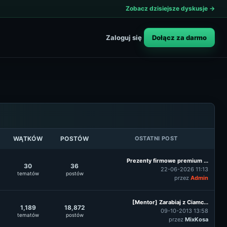
Zobacz dzisiejsze dyskusje →
Dołącz za darmo
Zaloguj się
WĄTKÓW
POSTÓW
OSTATNI POST
Prezenty firmowe premium ...
30
36
22-06-2026 11:13
tematów
postów
przez
Admin
[Mentor] Zarabiaj z Ciamc...
1,189
18,872
09-10-2013 13:58
tematów
postów
przez
MixKosa