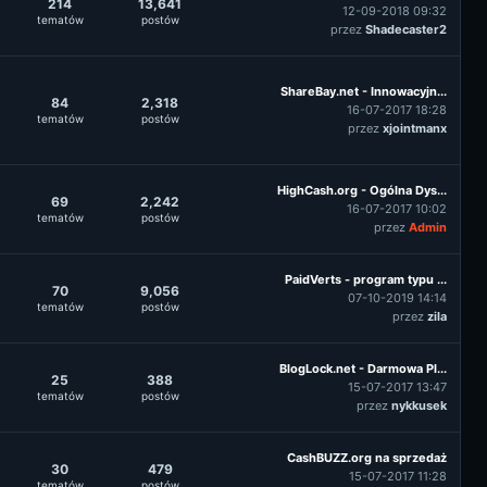
214
13,641
12-09-2018 09:32
tematów
postów
przez
Shadecaster2
ShareBay.net - Innowacyjn...
84
2,318
16-07-2017 18:28
tematów
postów
przez
xjointmanx
HighCash.org - Ogólna Dys...
69
2,242
16-07-2017 10:02
tematów
postów
przez
Admin
PaidVerts - program typu ...
70
9,056
07-10-2019 14:14
tematów
postów
przez
zila
BlogLock.net - Darmowa Pl...
25
388
15-07-2017 13:47
tematów
postów
przez
nykkusek
CashBUZZ.org na sprzedaż
30
479
15-07-2017 11:28
tematów
postów