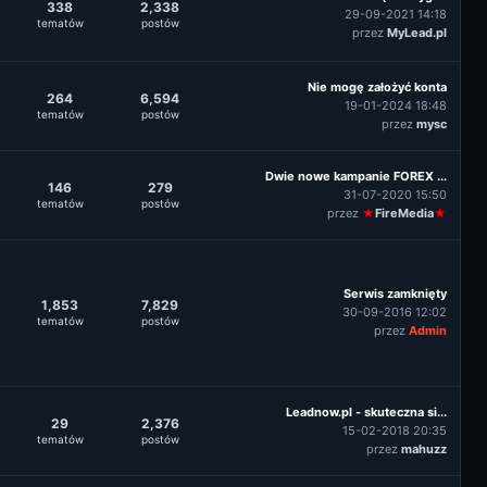
338
2,338
29-09-2021 14:18
tematów
postów
przez
MyLead.pl
Nie mogę założyć konta
264
6,594
19-01-2024 18:48
tematów
postów
przez
mysc
Dwie nowe kampanie FOREX ...
146
279
31-07-2020 15:50
tematów
postów
przez
★
FireMedia
★
Serwis zamknięty
1,853
7,829
30-09-2016 12:02
tematów
postów
przez
Admin
Leadnow.pl - skuteczna si...
29
2,376
15-02-2018 20:35
tematów
postów
przez
mahuzz