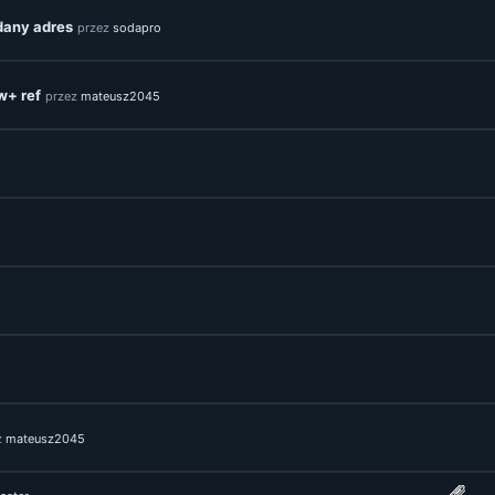
 dany adres
przez
sodapro
w+ ref
przez
mateusz2045
z
mateusz2045