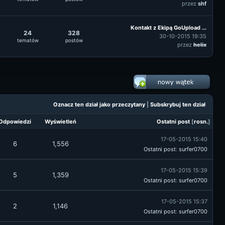
przez
shf
Kontakt z Ekipą GoUpload ...
24
328
30-10-2015 19:35
tematów
postów
przez
helix
Oznacz ten dział jako przeczytany
|
Subskrybuj ten dział
Odpowiedzi
Wyświetleń
Ostatni post
[
rosn.
]
17-05-2015 15:40
6
1,556
Ostatni post
:
surfer0700
17-05-2015 15:39
5
1,359
Ostatni post
:
surfer0700
17-05-2015 15:37
2
1,146
Ostatni post
:
surfer0700