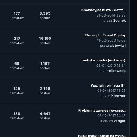
Innowacyjna nisza - dotrz...
177
3,395
31-03-2014 22:23
tematów
postów
przez
Squnek
Eforsa.pl - Temat Ogólny
217
16,190
11-02-2023 10:08
tematów
postów
przez
zlotowkol
webstar media (instanter)
69
1,197
02-04-2015 12:24
tematów
postów
przez
elbowndg
Wazna Informacja !!!!
125
2,196
01-04-2017 18:23
tematów
postów
przez
Karewer
Problem z zarejestrowanie...
188
4,647
08-12-2017 14:45
tematów
postów
przez
Revengor
Nadal masz szansę na wygr...