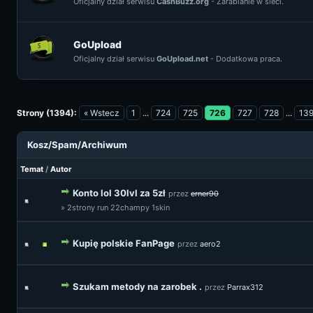
Oficjalny dział serwisu
CashBuzz.org
- Zarabianie w sieci.
GoUpload
Oficjalny dział serwisu
GoUpload.net
- Dodatkowa praca.
Strony (1394):
« Wstecz
1
...
724
725
726
727
728
...
13
Kosz/Spam/Archiwum
Temat
/
Autor
Konto lol 30lvl za 5zł
przez
erner90
» 2strony run 22champy 1skin
Kupię polskie FanPage
przez
aero2
Szukam metody na zarobek .
przez
Parrax312