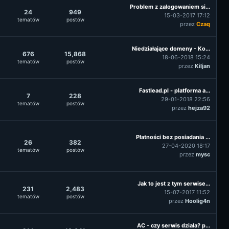
Problem z zalogowaniem si...
24
949
15-03-2017 17:12
tematów
postów
przez
Czaq
Niedziałające domeny - Ko...
676
15,868
18-06-2018 15:24
tematów
postów
przez
Kiljan
Fastlead.pl - platforma a...
7
228
29-01-2018 22:56
tematów
postów
przez
hejza92
Płatności bez posiadania ...
26
382
27-04-2020 18:17
tematów
postów
przez
mysc
Jak to jest z tym serwise...
231
2,483
15-07-2017 11:52
tematów
postów
przez
Hoolig4n
AC - czy serwis działa? p...