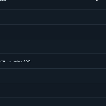
aster
ków
przez
mateusz2045