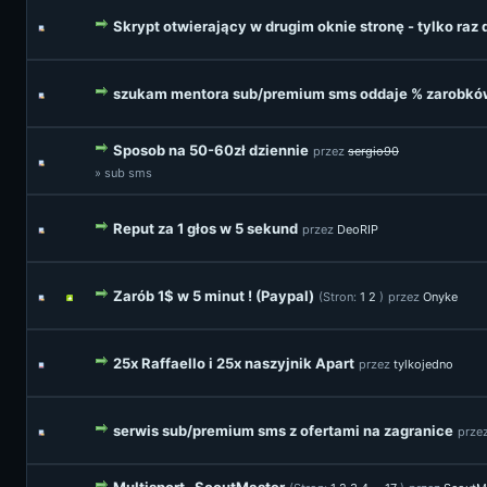
Skrypt otwierający w drugim oknie stronę - tylko raz
szukam mentora sub/premium sms oddaje % zarobkó
Sposob na 50-60zł dziennie
przez
sergio90
» sub sms
Reput za 1 głos w 5 sekund
przez
DeoRIP
Zarób 1$ w 5 minut ! (Paypal)
(Stron:
1
2
)
przez
Onyke
25x Raffaello i 25x naszyjnik Apart
przez
tylkojedno
serwis sub/premium sms z ofertami na zagranice
prze