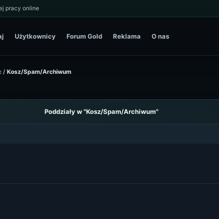
j pracy online
aj
Użytkownicy
Forum Gold
Reklama
O nas
c
/
Kosz/Spam/Archiwum
Poddziały w "Kosz/Spam/Archiwum"