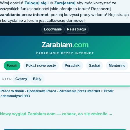
Witaj gościu!
Zaloguj się
lub
Zarejestruj
aby móc korzystać ze
wszystkich funkcjonalności jakie oferuje to forum! Rozpocznij
zarabianie przez internet
, poznaj korzysci pracy w domu! Rejestracja
i korzystanie z forum jest całkowicie darmowe!
Logowanie
Rejestracja
Zarabiam
.com
ZARABIANIE PRZEZ INTERNET
Forum
Pokaż nowe posty
Poradniki
Szukaj
Mentoring
Czarny
Biały
STYL:
Praca w domu - Dodatkowa Praca - Zarabianie przez Internet
>
Profil:
adammalysz1993
Nowy wygląd Zarabiam.com — zobacz, co się zmieniło →