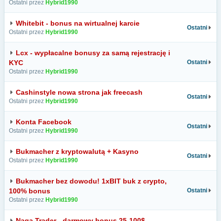
Ostatni przez
Hybrid1990
Whitebit - bonus na wirtualnej karcie
Ostatni
Ostatni przez
Hybrid1990
Lcx - wypłacalne bonusy za samą rejestrację i
KYC
Ostatni
Ostatni przez
Hybrid1990
Cashinstyle nowa strona jak freecash
Ostatni
Ostatni przez
Hybrid1990
Konta Facebook
Ostatni
Ostatni przez
Hybrid1990
Bukmacher z kryptowalutą + Kasyno
Ostatni
Ostatni przez
Hybrid1990
Bukmacher bez dowodu! 1xBIT buk z crypto,
100% bonus
Ostatni
Ostatni przez
Hybrid1990
Naga Trader - darmowy bonus 25-100$