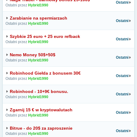
Ostatni
Ostatni przez
Hybrid1990
Zarabianie na spermiarzach
Ostatni
Ostatni przez
Hybrid1990
Szybkie 25 euro + 25 euro refback
Ostatni
Ostatni przez
Hybrid1990
Nemo Money 50$+50$
Ostatni
Ostatni przez
Hybrid1990
Robinhood Giełda z bonusem 30€
Ostatni
Ostatni przez
Hybrid1990
Robinhood - 10+9€ bonusu.
Ostatni
Ostatni przez
Hybrid1990
Zgarnij 15 € w kryptowalutach
Ostatni
Ostatni przez
Hybrid1990
Bitrue - do 20$ za zaproszenie
Ostatni
Ostatni przez
Hybrid1990