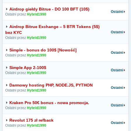
Airdrop giełdy Bitrue - DO 100 BFT (10$)
Ostatni
Ostatni przez
Hybrid1990
Airdrop Bitrue Exchange – 5 BTR Tokens (5$)
bez KYC
Ostatni
Ostatni przez
Hybrid1990
Simple - bonus do 100$ [Nowość]
Ostatni
Ostatni przez
Hybrid1990
Simple App 2-100$
Ostatni
Ostatni przez
Hybrid1990
Darmowy hosting PHP, NODE.JS, PYTHON
Ostatni
Ostatni przez
Hybrid1990
Kraken Pro 50€ bonus - nowa promocja.
Ostatni
Ostatni przez
Hybrid1990
Revolut 175 zł refback
Ostatni
Ostatni przez
Hybrid1990