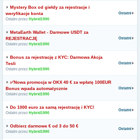
Mystery Box od giełdy za rejestracje i
weryfikacje konta
Ostatni
Ostatni przez
Hybrid1990
MetaEarth Wallet - Darmowe USDT za
REJESTRACJĘ
Ostatni
Ostatni przez
Hybrid1990
Bonus za rejestrację z KYC: Darmowa Akcja
Tesli
Ostatni
Ostatni przez
Hybrid1990
✅Nowa promocja w OKX 40 € za wpłatę 100EUR
Bonus wpada automatycznie
Ostatni
Ostatni przez
Hybrid1990
Do 1000 euro za samą rejestrację i KYC!
Ostatni
Ostatni przez
Hybrid1990
Odbierz darmowe € od 3 do 50 €
Ostatni
Ostatni przez
Hybrid1990