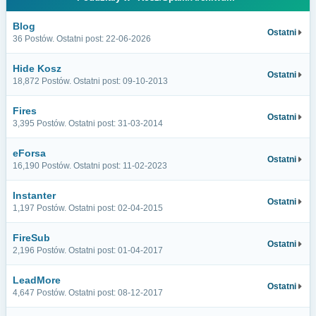
Blog
Ostatni
36 Postów. Ostatni post: 22-06-2026
Hide Kosz
Ostatni
18,872 Postów. Ostatni post: 09-10-2013
Fires
Ostatni
3,395 Postów. Ostatni post: 31-03-2014
eForsa
Ostatni
16,190 Postów. Ostatni post: 11-02-2023
Instanter
Ostatni
1,197 Postów. Ostatni post: 02-04-2015
FireSub
Ostatni
2,196 Postów. Ostatni post: 01-04-2017
LeadMore
Ostatni
4,647 Postów. Ostatni post: 08-12-2017