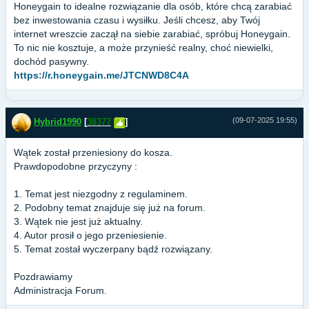
Honeygain to idealne rozwiązanie dla osób, które chcą zarabiać
bez inwestowania czasu i wysiłku. Jeśli chcesz, aby Twój
internet wreszcie zaczął na siebie zarabiać, spróbuj Honeygain.
To nic nie kosztuje, a może przynieść realny, choć niewielki,
dochód pasywny.
https://r.honeygain.me/JTCNWD8C4A
(09-07-2025 19:55)
Hybrid1990
[
38377
]
Wątek został przeniesiony do kosza.
Prawdopodobne przyczyny :
1. Temat jest niezgodny z regulaminem.
2. Podobny temat znajduje się już na forum.
3. Wątek nie jest już aktualny.
4. Autor prosił o jego przeniesienie.
5. Temat został wyczerpany bądź rozwiązany.
Pozdrawiamy
Administracja Forum.