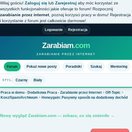
Witaj gościu!
Zaloguj się
lub
Zarejestruj
aby móc korzystać ze
wszystkich funkcjonalności jakie oferuje to forum! Rozpocznij
zarabianie przez internet
, poznaj korzysci pracy w domu! Rejestracja
i korzystanie z forum jest całkowicie darmowe!
Logowanie
Rejestracja
Zarabiam
.com
ZARABIANIE PRZEZ INTERNET
Forum
Pokaż nowe posty
Poradniki
Szukaj
Mentoring
Czarny
Biały
STYL:
Praca w domu - Dodatkowa Praca - Zarabianie przez Internet
>
Off-Topic
>
Kosz/Spam/Archiwum
>
Honeygain: Pasywny sposób na dodatkowy dochód
Nowy wygląd Zarabiam.com — zobacz, co się zmieniło →