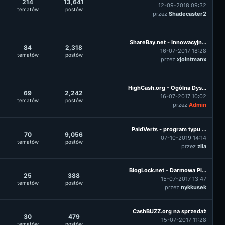
214
13,641
12-09-2018 09:32
tematów
postów
przez
Shadecaster2
ShareBay.net - Innowacyjn...
84
2,318
16-07-2017 18:28
tematów
postów
przez
xjointmanx
HighCash.org - Ogólna Dys...
69
2,242
16-07-2017 10:02
tematów
postów
przez
Admin
PaidVerts - program typu ...
70
9,056
07-10-2019 14:14
tematów
postów
przez
zila
BlogLock.net - Darmowa Pl...
25
388
15-07-2017 13:47
tematów
postów
przez
nykkusek
CashBUZZ.org na sprzedaż
30
479
15-07-2017 11:28
tematów
postów