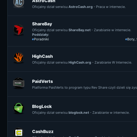
AstroCash
Oficjalny dział serwisu
AstroCash.org
- Praca w internecie.
ShareBay
Oficjalny dział serwisu
ShareBay.net
- Zarabianie w internecie.
Poddziały:
Poradniki
Boty,
HighCash
Oficjalny dział serwisu
HighCash.org
- Zarabianie W Internecie.
PaidVerts
Platforma PaidVerts to program typu Rev Share czyli dzieli się z
BlogLock
Oficjalny dział serwisu
bloglock.net
- Zarabianie w internecie.
CashBuzz