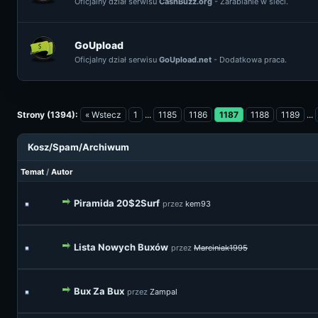
Oficjalny dział serwisu
CashBuzz.org
- Zarabianie w sieci.
GoUpload
Oficjalny dział serwisu
GoUpload.net
- Dodatkowa praca.
Strony (1394):
« Wstecz
1
...
1185
1186
1187
1188
1189
...
Kosz/Spam/Archiwum
Temat
/
Autor
Piramida 20$2Surf
przez
kem93
Lista Nowych Buxów
przez
Marciniak1995
Bux Za Bux
przez
Zampal