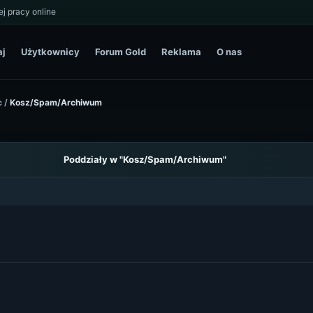
j pracy online
aj
Użytkownicy
Forum Gold
Reklama
O nas
c
/
Kosz/Spam/Archiwum
Poddziały w "Kosz/Spam/Archiwum"