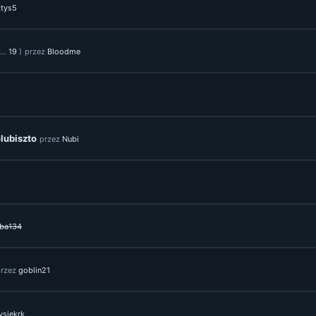
tys5
...
19
)
przez
Bloodme
lubiszto
przez
Nubi
ba134
przez
goblin21
ysiekrk