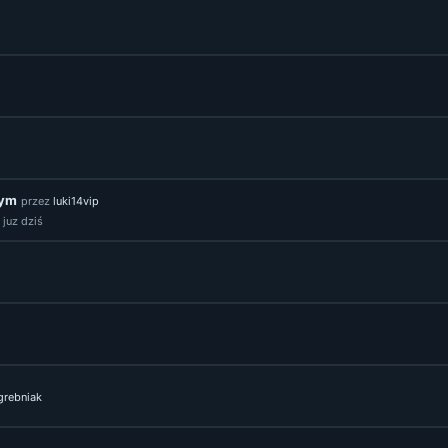
nym
przez
luki14vip
 juz dziś
grebniak