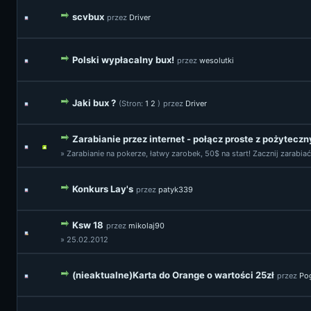
scvbux
przez
Driver
Polski wypłacalny bux!
przez
wesolutki
Jaki bux ?
(Stron:
1
2
)
przez
Driver
Zarabianie przez internet - połącz proste z pożytecz
» Zarabianie na pokerze, łatwy zarobek, 50$ na start! Zacznij zarabiać
Konkurs Lay's
przez
patyk339
Ksw 18
przez
mikolaj90
» 25.02.2012
(nieaktualne)Karta do Orange o wartości 25zł
przez
Po