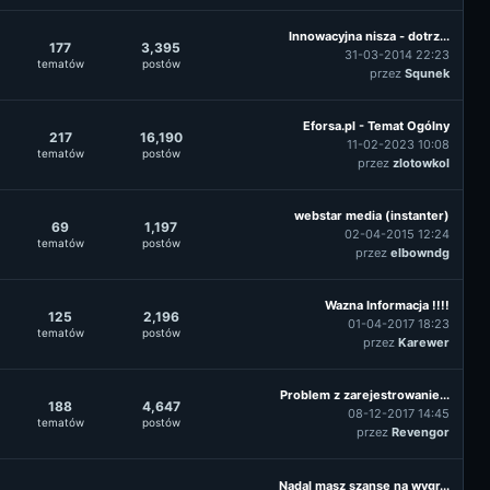
Innowacyjna nisza - dotrz...
177
3,395
31-03-2014 22:23
tematów
postów
przez
Squnek
Eforsa.pl - Temat Ogólny
217
16,190
11-02-2023 10:08
tematów
postów
przez
zlotowkol
webstar media (instanter)
69
1,197
02-04-2015 12:24
tematów
postów
przez
elbowndg
Wazna Informacja !!!!
125
2,196
01-04-2017 18:23
tematów
postów
przez
Karewer
Problem z zarejestrowanie...
188
4,647
08-12-2017 14:45
tematów
postów
przez
Revengor
Nadal masz szansę na wygr...