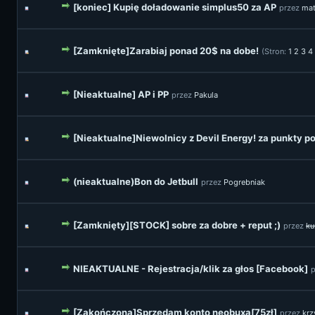
[koniec] Kupię doładowanie simplus50 za AP
przez
mat
[Zamknięte]Zarabiaj ponad 20$ na dobe!
(Stron:
1
2
3
4
[Nieaktualne] AP i PP
przez
Pakula
[Nieaktualne]Niewolnicy z Devil Energy! za punkty po
(nieaktualne)Bon do Jetbull
przez
Pogrebniak
[Zamknięty][STOCK] sobre za dobre + reput ;)
przez
ku
NIEAKTUALNE - Rejestracja/klik za głos [Facebook]
[Zakończona]Sprzedam konto neobuxa[75zł]
przez
krz