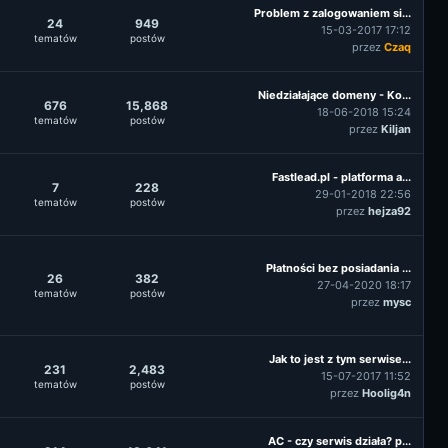
Problem z zalogowaniem si...
24
949
15-03-2017 17:12
tematów
postów
przez
Czaq
Niedziałające domeny - Ko...
676
15,868
18-06-2018 15:24
tematów
postów
przez
Kiljan
Fastlead.pl - platforma a...
7
228
29-01-2018 22:56
tematów
postów
przez
hejza92
Płatności bez posiadania ...
26
382
27-04-2020 18:17
tematów
postów
przez
mysc
Jak to jest z tym serwise...
231
2,483
15-07-2017 11:52
tematów
postów
przez
Hoolig4n
AC - czy serwis działa? p...