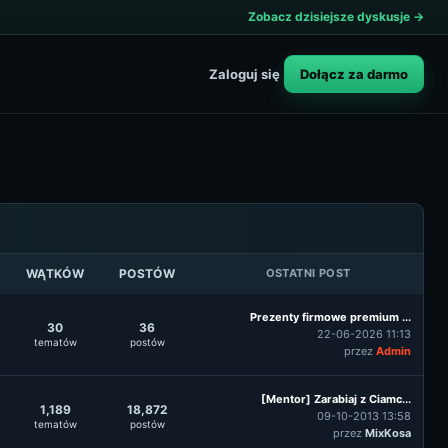
Zobacz dzisiejsze dyskusje →
Dołącz za darmo
Zaloguj się
WĄTKÓW
POSTÓW
OSTATNI POST
Prezenty firmowe premium ...
30
36
22-06-2026 11:13
tematów
postów
przez
Admin
[Mentor] Zarabiaj z Ciamc...
1,189
18,872
09-10-2013 13:58
tematów
postów
przez
MixKosa