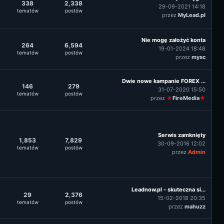
338
2,338
29-09-2021 14:18
tematów
postów
przez
MyLead.pl
Nie mogę założyć konta
264
6,594
19-01-2024 18:48
tematów
postów
przez
mysc
Dwie nowe kampanie FOREX ...
146
279
31-07-2020 15:50
tematów
postów
przez
★
FireMedia
★
Serwis zamknięty
1,853
7,829
30-09-2016 12:02
tematów
postów
przez
Admin
Leadnow.pl - skuteczna si...
29
2,376
15-02-2018 20:35
tematów
postów
przez
mahuzz