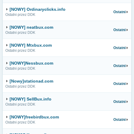
[NOWY] Ordinaryclicks.info
Ostatni
Ostatni przez DDK
[NOWY] neatbux.com
Ostatni
Ostatni przez DDK
[NOWY] Mtxbux.com
Ostatni
Ostatni przez DDK
[NOWY]Nessbux.com
Ostatni
Ostatni przez DDK
[Nowy]stationad.com
Ostatni
Ostatni przez DDK
[NOWY] SellBux.info
Ostatni
Ostatni przez DDK
[NOWY]freebirdbux.com
Ostatni
Ostatni przez DDK