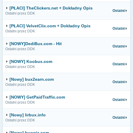
[PŁACI] TheClickers.net + Dokładny Opis
Ostatni
Ostatni przez DDK
[PŁACI] VelvetClix.com + Dokładny Opis
Ostatni
Ostatni przez DDK
[NOWY]DediBux.com - Hit
Ostatni
Ostatni przez DDK
[NOWY] Koobux.com
Ostatni
Ostatni przez DDK
[Nowy] bux2earn.com
Ostatni
Ostatni przez DDK
[NOWY] GetPaidTraffic.com
Ostatni
Ostatni przez DDK
[Nowy] lirbux.info
Ostatni
Ostatni przez DDK
[Nowy] buxwiz.com