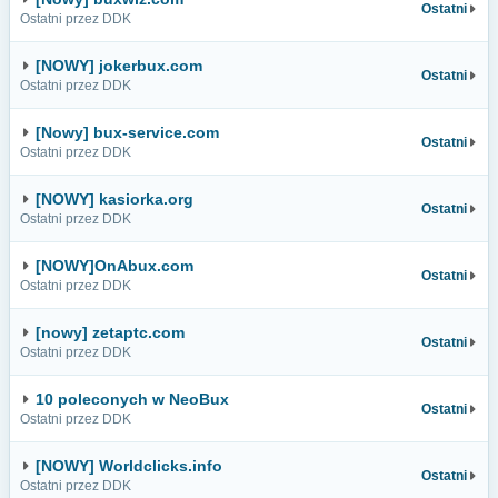
Ostatni
Ostatni przez DDK
[NOWY] jokerbux.com
Ostatni
Ostatni przez DDK
[Nowy] bux-service.com
Ostatni
Ostatni przez DDK
[NOWY] kasiorka.org
Ostatni
Ostatni przez DDK
[NOWY]OnAbux.com
Ostatni
Ostatni przez DDK
[nowy] zetaptc.com
Ostatni
Ostatni przez DDK
10 poleconych w NeoBux
Ostatni
Ostatni przez DDK
[NOWY] Worldclicks.info
Ostatni
Ostatni przez DDK