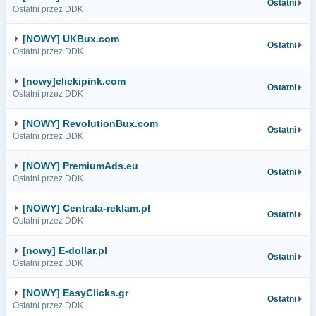
Ostatni
Ostatni przez DDK
[NOWY] UKBux.com
Ostatni
Ostatni przez DDK
[nowy]clickipink.com
Ostatni
Ostatni przez DDK
[NOWY] RevolutionBux.com
Ostatni
Ostatni przez DDK
[NOWY] PremiumAds.eu
Ostatni
Ostatni przez DDK
[NOWY] Centrala-reklam.pl
Ostatni
Ostatni przez DDK
[nowy] E-dollar.pl
Ostatni
Ostatni przez DDK
[NOWY] EasyClicks.gr
Ostatni
Ostatni przez DDK