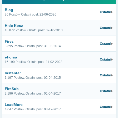
Blog
Ostatni
36 Postów. Ostatni post: 22-06-2026
Hide Kosz
Ostatni
18,872 Postów. Ostatni post: 09-10-2013
Fires
Ostatni
3,395 Postów. Ostatni post: 31-03-2014
eForsa
Ostatni
16,190 Postów. Ostatni post: 11-02-2023
Instanter
Ostatni
1,197 Postów. Ostatni post: 02-04-2015
FireSub
Ostatni
2,196 Postów. Ostatni post: 01-04-2017
LeadMore
Ostatni
4,647 Postów. Ostatni post: 08-12-2017