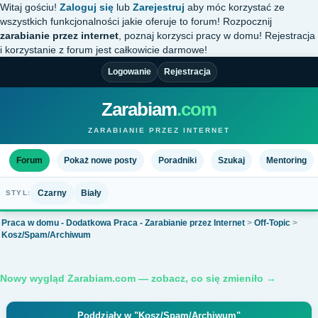
Witaj gościu!
Zaloguj się
lub
Zarejestruj
aby móc korzystać ze
wszystkich funkcjonalności jakie oferuje to forum! Rozpocznij
zarabianie przez internet
, poznaj korzysci pracy w domu! Rejestracja
i korzystanie z forum jest całkowicie darmowe!
Logowanie
Rejestracja
Zarabiam
.com
ZARABIANIE PRZEZ INTERNET
Forum
Pokaż nowe posty
Poradniki
Szukaj
Mentoring
Czarny
Biały
STYL:
Praca w domu - Dodatkowa Praca - Zarabianie przez Internet
>
Off-Topic
>
Kosz/Spam/Archiwum
Nowy wygląd Zarabiam.com — zobacz, co się zmieniło →
Poddziały w "Kosz/Spam/Archiwum"