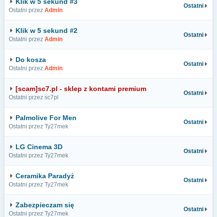
Klik w 5 sekund #3
Ostatni
Ostatni przez
Admin
Klik w 5 sekund #2
Ostatni
Ostatni przez
Admin
Do kosza
Ostatni
Ostatni przez
Admin
[scam]sc7.pl - sklep z kontami premium
Ostatni
Ostatni przez sc7pl
Palmolive For Men
Ostatni
Ostatni przez Ty27mek
LG Cinema 3D
Ostatni
Ostatni przez Ty27mek
Ceramika Paradyż
Ostatni
Ostatni przez Ty27mek
Zabezpieczam się
Ostatni
Ostatni przez Ty27mek