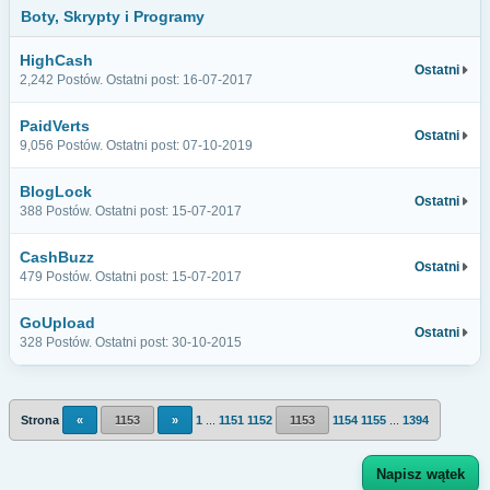
Boty, Skrypty i Programy
HighCash
Ostatni
2,242 Postów. Ostatni post: 16-07-2017
PaidVerts
Ostatni
9,056 Postów. Ostatni post: 07-10-2019
BlogLock
Ostatni
388 Postów. Ostatni post: 15-07-2017
CashBuzz
Ostatni
479 Postów. Ostatni post: 15-07-2017
GoUpload
Ostatni
328 Postów. Ostatni post: 30-10-2015
Strona
«
1153
»
1
...
1151
1152
1153
1154
1155
...
1394
Napisz wątek