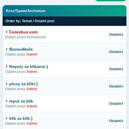
Kosz/Spam/Archiwum
Order by:
Temat
/
Ostatni post
Corexbux.com
Ostatni
Ostatni przez thomasward
BiznesMails
Ostatni
Ostatni przez
Admin
Reputy za klikanie:)
Ostatni
Ostatni przez
Admin
plusy za kliki:)
Ostatni
Ostatni przez
Admin
reput za klik
Ostatni
Ostatni przez
Admin
klik za klik:)
Ostatni
Ostatni przez
Admin