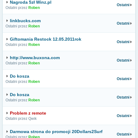
Nagroda 5zł Winz.pl
Ostatni
Ostatni przez
Roben
linkbucks.com
Ostatni
Ostatni przez
Roben
Giftomania Restock 12.05.2011rok
Ostatni
Ostatni przez
Roben
http://www.buxona.com
Ostatni
Ostatni przez
Roben
Do kosza
Ostatni
Ostatni przez
Roben
Do kosza
Ostatni
Ostatni przez
Roben
Problem z remote
Ostatni
Ostatni przez Qwik
Darmowa strona do promocji 20Dollars2Surf
Ostatni
Ostatni przez
Roben