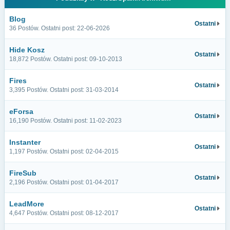
Blog
Ostatni
36 Postów. Ostatni post: 22-06-2026
Hide Kosz
Ostatni
18,872 Postów. Ostatni post: 09-10-2013
Fires
Ostatni
3,395 Postów. Ostatni post: 31-03-2014
eForsa
Ostatni
16,190 Postów. Ostatni post: 11-02-2023
Instanter
Ostatni
1,197 Postów. Ostatni post: 02-04-2015
FireSub
Ostatni
2,196 Postów. Ostatni post: 01-04-2017
LeadMore
Ostatni
4,647 Postów. Ostatni post: 08-12-2017