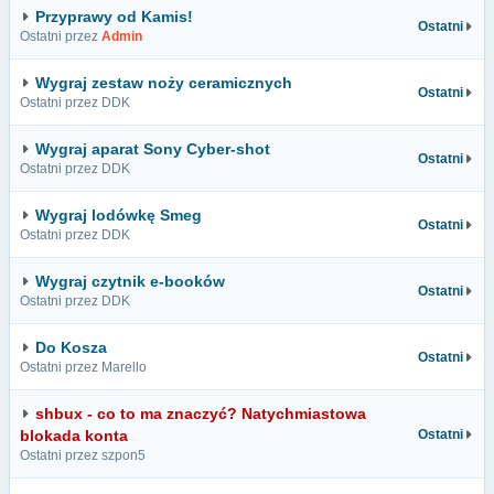
Przyprawy od Kamis!
Ostatni
Ostatni przez
Admin
Wygraj zestaw noży ceramicznych
Ostatni
Ostatni przez DDK
Wygraj aparat Sony Cyber-shot
Ostatni
Ostatni przez DDK
Wygraj lodówkę Smeg
Ostatni
Ostatni przez DDK
Wygraj czytnik e-booków
Ostatni
Ostatni przez DDK
Do Kosza
Ostatni
Ostatni przez Marello
shbux - co to ma znaczyć? Natychmiastowa
blokada konta
Ostatni
Ostatni przez szpon5