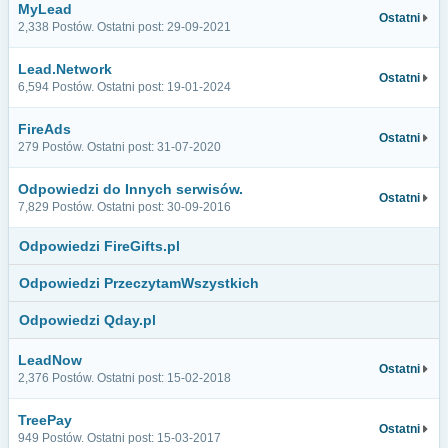
MyLead
Ostatni
2,338 Postów. Ostatni post: 29-09-2021
Lead.Network
Ostatni
6,594 Postów. Ostatni post: 19-01-2024
FireAds
Ostatni
279 Postów. Ostatni post: 31-07-2020
Odpowiedzi do Innych serwisów.
Ostatni
7,829 Postów. Ostatni post: 30-09-2016
Odpowiedzi FireGifts.pl
Odpowiedzi PrzeczytamWszystkich
Odpowiedzi Qday.pl
LeadNow
Ostatni
2,376 Postów. Ostatni post: 15-02-2018
TreePay
Ostatni
949 Postów. Ostatni post: 15-03-2017