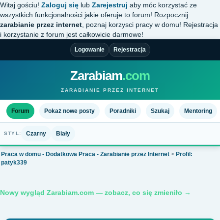
Witaj gościu!
Zaloguj się
lub
Zarejestruj
aby móc korzystać ze
wszystkich funkcjonalności jakie oferuje to forum! Rozpocznij
zarabianie przez internet
, poznaj korzysci pracy w domu! Rejestracja
i korzystanie z forum jest całkowicie darmowe!
Logowanie
Rejestracja
Zarabiam
.com
ZARABIANIE PRZEZ INTERNET
Forum
Pokaż nowe posty
Poradniki
Szukaj
Mentoring
Czarny
Biały
STYL:
Praca w domu - Dodatkowa Praca - Zarabianie przez Internet
>
Profil:
patyk339
Nowy wygląd Zarabiam.com — zobacz, co się zmieniło →