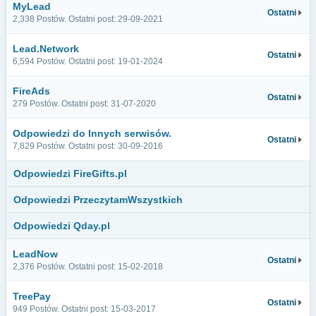
MyLead
Ostatni
2,338 Postów. Ostatni post: 29-09-2021
Lead.Network
Ostatni
6,594 Postów. Ostatni post: 19-01-2024
FireAds
Ostatni
279 Postów. Ostatni post: 31-07-2020
Odpowiedzi do Innych serwisów.
Ostatni
7,829 Postów. Ostatni post: 30-09-2016
Odpowiedzi FireGifts.pl
Odpowiedzi PrzeczytamWszystkich
Odpowiedzi Qday.pl
LeadNow
Ostatni
2,376 Postów. Ostatni post: 15-02-2018
TreePay
Ostatni
949 Postów. Ostatni post: 15-03-2017