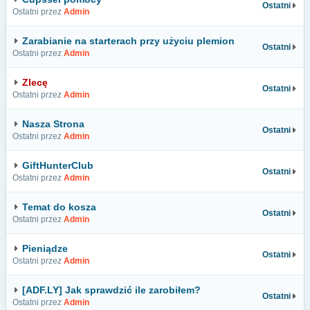
Ostatni
Ostatni przez
Admin
Zarabianie na starterach przy użyciu plemion
Ostatni
Ostatni przez
Admin
Zlecę
Ostatni
Ostatni przez
Admin
Nasza Strona
Ostatni
Ostatni przez
Admin
GiftHunterClub
Ostatni
Ostatni przez
Admin
Temat do kosza
Ostatni
Ostatni przez
Admin
Pieniądze
Ostatni
Ostatni przez
Admin
[ADF.LY] Jak sprawdzić ile zarobiłem?
Ostatni
Ostatni przez
Admin