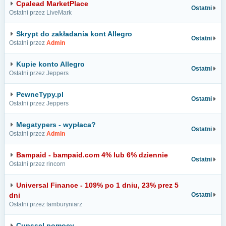
Cpalead MarketPlace
Ostatni
Ostatni przez LiveMark
Skrypt do zakładania kont Allegro
Ostatni
Ostatni przez
Admin
Kupie konto Allegro
Ostatni
Ostatni przez Jeppers
PewneTypy.pl
Ostatni
Ostatni przez Jeppers
Megatypers - wypłaca?
Ostatni
Ostatni przez
Admin
Bampaid - bampaid.com 4% lub 6% dziennie
Ostatni
Ostatni przez rincorn
Universal Finance - 109% po 1 dniu, 23% prez 5
dni
Ostatni
Ostatni przez tamburyniarz
Cupssel pomocy