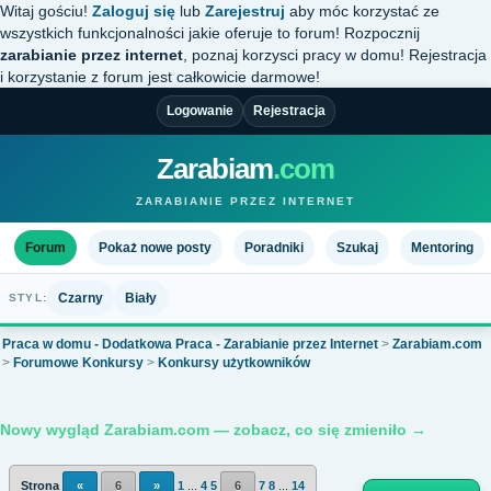
Witaj gościu!
Zaloguj się
lub
Zarejestruj
aby móc korzystać ze
wszystkich funkcjonalności jakie oferuje to forum! Rozpocznij
zarabianie przez internet
, poznaj korzysci pracy w domu! Rejestracja
i korzystanie z forum jest całkowicie darmowe!
Logowanie
Rejestracja
Zarabiam
.com
ZARABIANIE PRZEZ INTERNET
Forum
Pokaż nowe posty
Poradniki
Szukaj
Mentoring
Czarny
Biały
STYL:
Praca w domu - Dodatkowa Praca - Zarabianie przez Internet
>
Zarabiam.com
>
Forumowe Konkursy
>
Konkursy użytkowników
Nowy wygląd Zarabiam.com — zobacz, co się zmieniło →
Strona
«
6
»
1
...
4
5
6
7
8
...
14