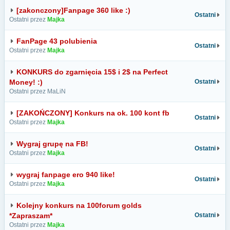
[zakonczony]Fanpage 360 like :)
Ostatni
Ostatni przez
Majka
FanPage 43 polubienia
Ostatni
Ostatni przez
Majka
KONKURS do zgarnięcia 15$ i 2$ na Perfect
Money! :)
Ostatni
Ostatni przez MaLiN
[ZAKOŃCZONY] Konkurs na ok. 100 kont fb
Ostatni
Ostatni przez
Majka
Wygraj grupę na FB!
Ostatni
Ostatni przez
Majka
wygraj fanpage ero 940 like!
Ostatni
Ostatni przez
Majka
Kolejny konkurs na 100forum golds
*Zapraszam*
Ostatni
Ostatni przez
Majka