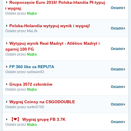
Rozpoczęcie Euro 2016! Polska-Irlandia Pł-typuj
i wygraj.
Ostatni
Ostatni przez
Majka
Polska-Holandia wytypuj wynik i wygraj!
Ostatni
Ostatni przez MaLiN
Wytypuj wynik Real Madryt - Atlético Madryt i
zgarnij 100 FG
Ostatni
Ostatni przez
Majka
FP 360 like za REPUTA
Ostatni
Ostatni przez sulliwan93
Grupa 3572 członków
Ostatni
Ostatni przez
Majka
Wygraj Coinsy na CSGODOUBLE
Ostatni
Ostatni przez surfer0700
【❤】 Wygraj grupę FB 3.7K
Ostatni
Ostatni przez
Majka