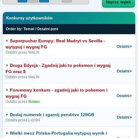
Napisz wątek
Konkursy użytkowników
Order by:
Temat
/
Ostatni post
Superpuchar Europy: Real Madryt vs Sevilla -
wytypuj i wygraj FG
Ostatni
Ostatni przez MaLiN
Druga Edycja - Zgadnij jaki to pokemon i wygraj
FG oraz $
Ostatni
Ostatni przez MaLiN
Forumowy konkurs - zgadnij jaki to pokemon i
wygraj FG
Ostatni
Ostatni przez
Roben
Dodaj numerek i zgarnij pendrive 128GB
Ostatni
Ostatni przez Lion94
Wielki mecz Polska-Portugalia wytypuj wynik i