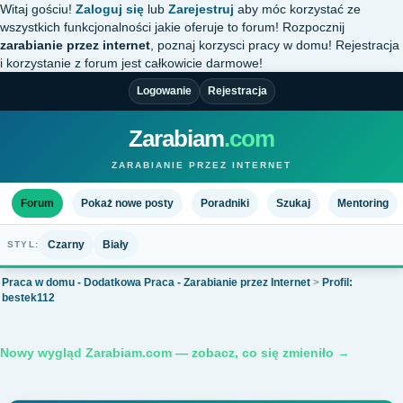
Witaj gościu!
Zaloguj się
lub
Zarejestruj
aby móc korzystać ze
wszystkich funkcjonalności jakie oferuje to forum! Rozpocznij
zarabianie przez internet
, poznaj korzysci pracy w domu! Rejestracja
i korzystanie z forum jest całkowicie darmowe!
Logowanie
Rejestracja
Zarabiam
.com
ZARABIANIE PRZEZ INTERNET
Forum
Pokaż nowe posty
Poradniki
Szukaj
Mentoring
Czarny
Biały
STYL:
Praca w domu - Dodatkowa Praca - Zarabianie przez Internet
>
Profil:
bestek112
Nowy wygląd Zarabiam.com — zobacz, co się zmieniło →