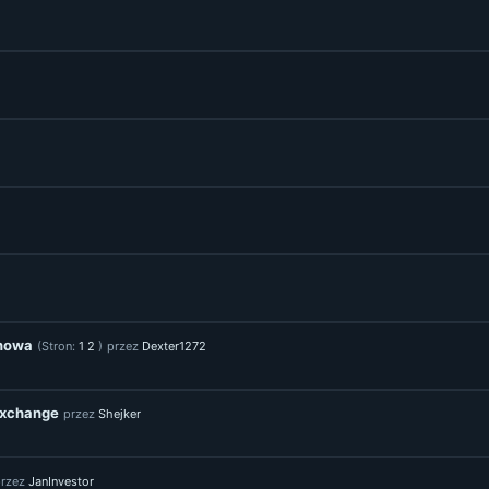
 nowa
(Stron:
1
2
)
przez
Dexter1272
Exchange
przez
Shejker
przez
JanInvestor