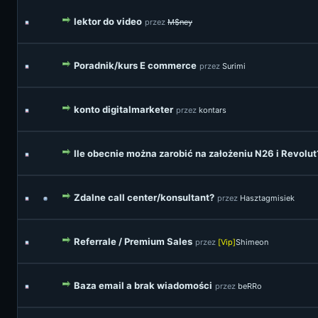
lektor do video
przez
M$ney
Poradnik/kurs E commerce
przez
Surimi
konto digitalmarketer
przez
kontars
Ile obecnie można zarobić na założeniu N26 i Revolut
Zdalne call center/konsultant?
przez
Hasztagmisiek
Referrale / Premium Sales
przez
[Vip]
Shimeon
Baza email a brak wiadomości
przez
beRRo