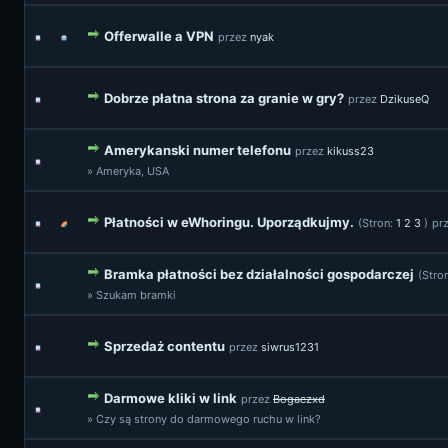
Offerwalle a VPN
przez
nyak
Dobrze płatna strona za granie w gry?
przez
DzikuseQ
Amerykanski numer telefonu
przez
kikuss23
» Ameryka, USA
Płatności w eWhoringu. Uporządkujmy.
(Stron:
1
2
3
)
pr
Bramka płatności bez działalności gospodarczej
(Stro
» Szukam bramki
Sprzedaż contentu
przez
siwrus1231
Darmowe kliki w link
przez
Bogaczxd
» Czy są strony do darmowego ruchu w link?