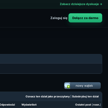
Zobacz dzisiejsze dyskusje →
Dołącz za darmo
Zaloguj się
Oznacz ten dział jako przeczytany
|
Subskrybuj ten dział
Odpowiedzi
Wyświetleń
Ostatni post
[
rosn.
]