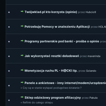
Twójwklad.pl kto korzysta (opinie)
przez
Hubcio9
Potrzebuję Pomocy w znalezieniu Aplikacji
przez
HOLA
Programy partnerskie pod banki - prośba o opinie
prz
Jak wykorzystać resztki doładowań
przez
maverinda
Monetyzacja ruchu PL - H@CKI itp.
przez
Solando
Panele a ankietowe - inny internet/modem/urządzeni
» Czy są w stanie wyłapać podsępliwe działanie ?
Sklep odzieżowy program afiliacyjny
przez
Pakula
» Reflink do całego sklepu