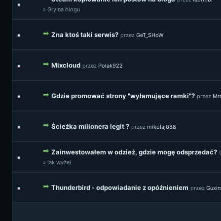
» Gry na blogu
Zna ktoś taki serwis?
przez
GeT_SHoW
Mixcloud
przez
Polak922
Gdzie promować strony "wyłamujące ramki"?
przez
Mr
Ścieżka milionera legit ?
przez
mikolaj088
Zainwestowałem w odzież, gdzie mogę odsprzedać?
» jak wyżej
Thunderbird - odpowiadanie z opóźnieniem
przez
Guxi