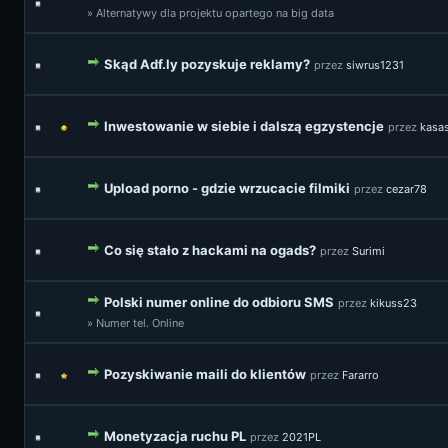
» Alternatywy dla projektu opartego na big data
Skąd Adf.ly pozyskuje reklamy?
przez
siwrus1231
Inwestowanie w siebie i dalszą egzystencje
przez
kasa
Upload porno - gdzie wrzucacie filmiki
przez
cezar78
Co się stało z hackami na ogads?
przez
Surimi
Polski numer online do odbioru SMS
przez
kikuss23
» Numer tel. Online
Pozyskiwanie maili do klientów
przez
Fararro
Monetyzacja ruchu PL
przez
2021PL