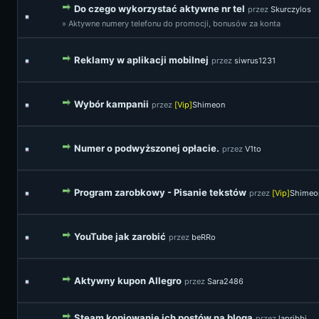
Do czego wykorzystać aktywne nr tel
przez
Skurczylos
» Aktywne numery telefonu do promocji, bonusów za konta
Reklamy w aplikacji mobilnej
przez
siwrus1231
Wybór kampanii
przez
[Vip]
Shimeon
Numer o podwyższonej opłacie.
przez
V1to
Program zarobkowy - Pisanie tekstów
przez
[Vip]
Shimeo
YouTube jak zarobić
przez
beRRo
Aktywny kupon Allegro
przez
Sara2486
Steam kopiowanie ich postów na bloga
przez
lapribbi