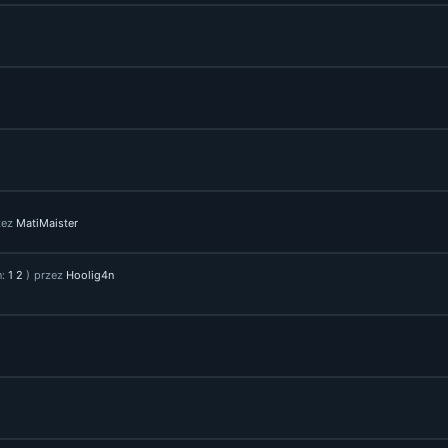
zez
MatiMaister
n:
1
2
)
przez
Hoolig4n