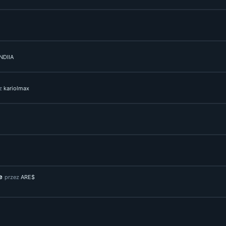
NDIIA
ez
kariolmax
e
przez
ARE$