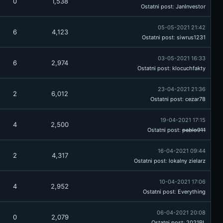
0
1,538
Ostatni post
:
JanInvestor
05-05-2021 21:42
6
4,123
Ostatni post
:
siwrus1231
03-05-2021 16:33
6
2,974
Ostatni post
:
klocuchfakty
23-04-2021 21:36
2
6,012
Ostatni post
:
cezar78
19-04-2021 17:15
4
2,500
Ostatni post
:
pablo911
16-04-2021 09:44
2
4,317
Ostatni post
:
lokalny zielarz
10-04-2021 17:06
4
2,952
Ostatni post
:
Everything
06-04-2021 20:08
0
2,079
Ostatni post
:
2021PL