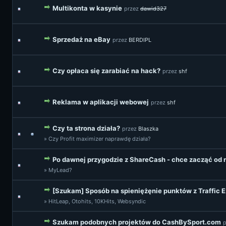
Multikonta w kasynie
przez
dawid327
Sprzedaż na eBay
przez
BERDIPL
Czy opłaca się zarabiać na hack?
przez
shf
Reklama w aplikacji webowej
przez
shf
Czy ta strona działa?
przez
Blaszka
» Czy Profit maximizer naprawdę działa?
Po dawnej przygodzie z ShareCash - chce zacząć od
» MyLead?
[Szukam] Sposób na spieniężęnie punktów z Traffic 
» HitLeap, Otohits, 10KHits, Websyndic
Szukam podobnych projektów do CashBySport.com