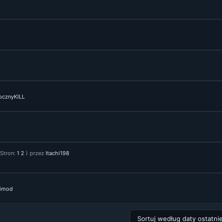
ocznyKILL
(Stron:
1
2
)
przez
Itachi198
nimod