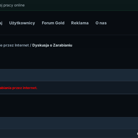
j pracy online
aj
Użytkownicy
Forum Gold
Reklama
O nas
e przez Internet
/
Dyskusja o Zarabianiu
abiania przez internet.