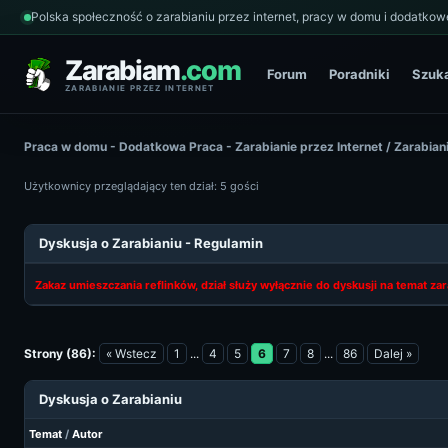
Polska społeczność o zarabianiu przez internet, pracy w domu i dodatkowe
Zarabiam
.com
Forum
Poradniki
Szuk
ZARABIANIE PRZEZ INTERNET
Praca w domu - Dodatkowa Praca - Zarabianie przez Internet
/
Zarabiani
Użytkownicy przeglądający ten dział: 5 gości
Dyskusja o Zarabianiu - Regulamin
Zakaz umieszczania reflinków, dział służy wyłącznie do dyskusji na temat zar
Strony (86):
« Wstecz
1
...
4
5
6
7
8
...
86
Dalej »
Dyskusja o Zarabianiu
Temat
/
Autor