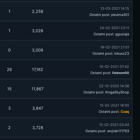
13-03-2021 14:15
1
2,258
Ostatni post
:
pkulma301
26-02-2021 23:11
1
3,028
Ostatni post
:
ggusiaja
19-02-2021 21:01
0
3,009
Ostatni post
:
kikuss23
16-02-2021 07:42
26
17,162
Ostatni post
:
Robson90
22-10-2020 14:38
15
11,867
Ostatni post
:
KingaSkyShop
15-02-2021 18:00
3
3,847
Ostatni post
:
Czaq
12-02-2021 03:44
2
3,728
Ostatni post
:
wojtek111793