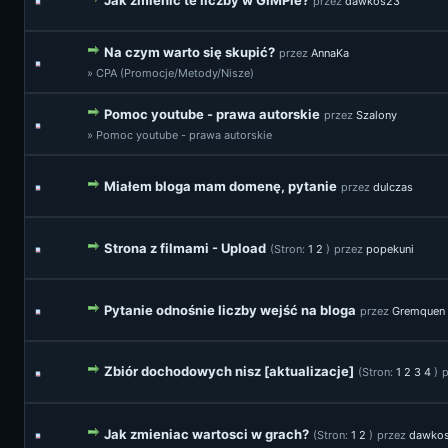
Jak zmienić te liczby w GIMPie?
przez
dawkos23
Na czym warto się skupić?
przez
AnnaKa
» CPA (Promocje/Metody/Nisze)
Pomoc youtube - prawa autorskie
przez
Szalony
» Pomoc youtube - prawa autorskie
Miałem bloga mam domenę, pytanie
przez
dulczas
Strona z filmami - Upload
(Stron:
1
2
)
przez
popekuni
Pytanie odnośnie liczby wejść na bloga
przez
Gremquen
Zbiór dochodowych nisz [aktualizacje]
(Stron:
1
2
3
4
)
Jak zmieniac wartosci w grach?
(Stron:
1
2
)
przez
dawko