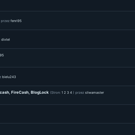
przez
fenri95
z
dixtel
i95
ez
bielu243
ecash, FireCash, BlogLock
(Stron:
1
2
3
4
)
przez
sliwamaster