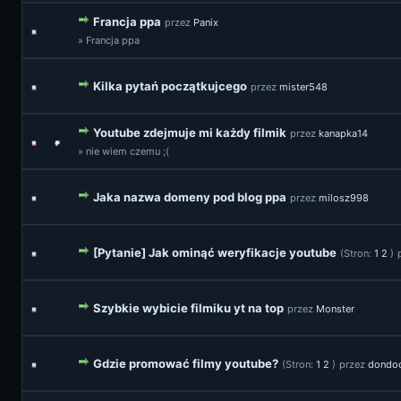
Francja ppa
przez
Panix
» Francja ppa
Kilka pytań początkujcego
przez
mister548
Youtube zdejmuje mi każdy filmik
przez
kanapka14
» nie wiem czemu ;(
Jaka nazwa domeny pod blog ppa
przez
milosz998
[Pytanie] Jak ominąć weryfikacje youtube
(Stron:
1
2
)
Szybkie wybicie filmiku yt na top
przez
Monster
Gdzie promować filmy youtube?
(Stron:
1
2
)
przez
dondo