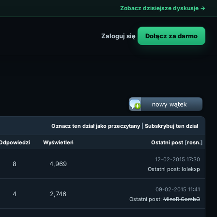
Zobacz dzisiejsze dyskusje →
Dołącz za darmo
Zaloguj się
Oznacz ten dział jako przeczytany
|
Subskrybuj ten dział
Odpowiedzi
Wyświetleń
Ostatni post
[
rosn.
]
12-02-2015 17:30
8
4,969
Ostatni post
:
lolekxp
09-02-2015 11:41
4
2,746
Ostatni post
:
MinoR CombO