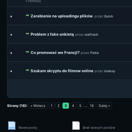
» Pomocy
Zarabianie na uploadingu plików.
przez
Qulob
Problem z fake ankietą
przez
wallhack
Co promować we Francji?
przez
Pietia
Szukam skryptu do filmow online
przez
lolekxp
Strony (16):
« Wstecz
1
2
3
4
5
...
16
Dalej »
Nowe posty
Brak nowych postów