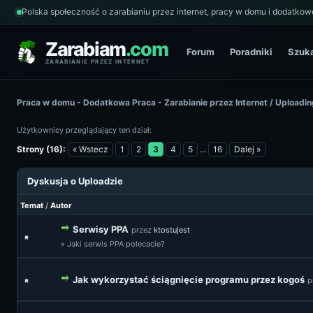
Polska społeczność o zarabianiu przez internet, pracy w domu i dodatkowe
Zarabiam
.com
Forum
Poradniki
Szuk
ZARABIANIE PRZEZ INTERNET
Praca w domu - Dodatkowa Praca - Zarabianie przez Internet
/
Uploadin
Użytkownicy przeglądający ten dział:
Strony (16):
« Wstecz
1
2
3
4
5
...
16
Dalej »
Dyskusja o Uploadzie
Temat
/
Autor
Serwisy PPA
przez
ktostujest
» Jaki serwis PPA polecacie?
Jak wykorzystać ściągnięcie programu przez kogoś
p