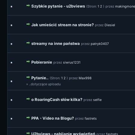
Szybkie pytanie - u2bviews
(Stron:
1
2
)
przez
makingmon
Jak umieścić stream na stronie?
przez
Diesiel
streamy na inne państwa
przez
patryk0407
Pobieranie
przez
siwrus1231
Pytanie..
(Stron:
1
2
)
przez
Max998
» ..dotyczące uploadu
o RoaringCash słów kilka?
przez
selfie
PPA - Video na Blogu?
przez
fastrets
U2bviews - nabijanie wyświetleń
przez
fastrets