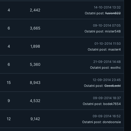
14-10-2014 13:32
4
2,442
Ostatni post
:
fusion822
09-10-2014 07:05
6
3,665
Ostatni post
:
mister548
01-10-2014 11:50
4
1,898
Ostatni post
:
master4
21-09-2014 14:48
6
5,360
Ostatni post
:
exxthc
12-09-2014 23:45
15
8,943
Ostatni post
:
GoodLecki
09-09-2014 18:37
9
4,532
Ostatni post
:
bodek7654
09-09-2014 16:52
12
9,142
Ostatni post
:
dondoonsie