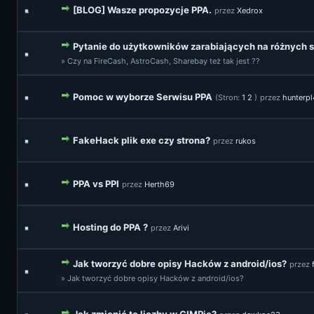
[BLOG] Wasze propozycje PPA.
przez
Xedrox
Pytanie do użytkowników zarabiających na różnych 
» Czy na FireCash, AstroCash, Sharebay też tak jest ??
Pomoc w wyborze Serwisu PPA
(Stron:
1
2
)
przez
hunterp
FakeHack plik exe czy strona?
przez
rukos
PPA vs PPI
przez
Herth69
Hosting do PPA ?
przez
Arivi
Jak tworzyć dobre opisy Hacków z android/ios?
przez
» Jak tworzyć dobre opisy Hacków z android/ios?