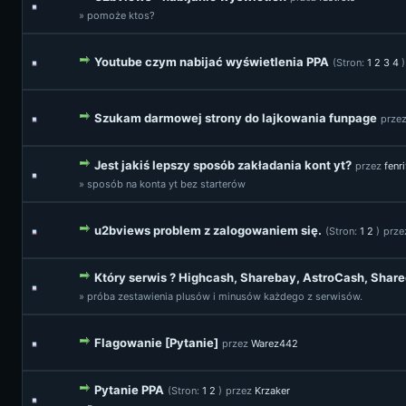
» pomoże ktos?
Youtube czym nabijać wyświetlenia PPA
(Stron:
1
2
3
4
)
Szukam darmowej strony do lajkowania funpage
prze
Jest jakiś lepszy sposób zakładania kont yt?
przez
fenr
» sposób na konta yt bez starterów
u2bviews problem z zalogowaniem się.
(Stron:
1
2
)
prz
Który serwis ? Highcash, Sharebay, AstroCash, Shar
» próba zestawienia plusów i minusów każdego z serwisów.
Flagowanie [Pytanie]
przez
Warez442
Pytanie PPA
(Stron:
1
2
)
przez
Krzaker