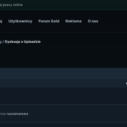
j pracy online
aj
Użytkownicy
Forum Gold
Reklama
O nas
g
/
Dyskusja o Uploadzie
rzez
russiamanzara