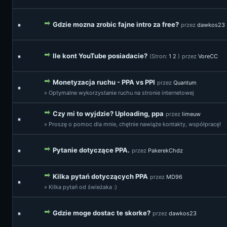
Gdzie mozna zrobic fajne intro za free?
przez
dawkos23
Ile kont YouTube posiadacie?
(Stron:
1
2
)
przez
VoreCC
Monetyzacja ruchu - PPA vs PPI
przez
Quantum
» Optymalne wykorzystanie ruchu na stronie internetowej
Czy mi to wyjdzie? Uploading, ppa
przez
limeuw
» Proszę o pomoc dla mnie, chętnie nawiąże kontakty, współpracę!
Pytanie dotyczące PPA.
przez
PakerekChdz
Kilka pytań dotyczących PPA
przez
MD96
» Kilka pytań od świeżaka :)
Gdzie moge dostac te skorke?
przez
dawkos23