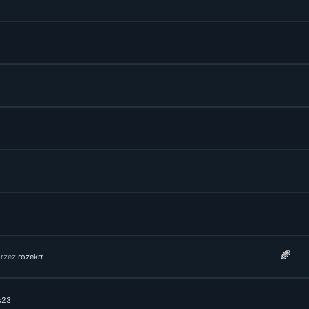
przez
rozekrr
s23