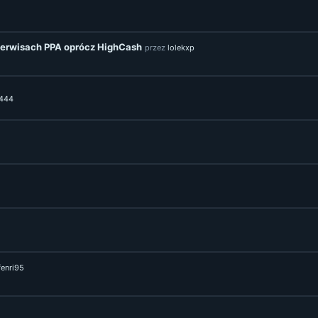
serwisach PPA oprócz HighCash
przez
lolekxp
l444
fenri95