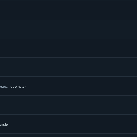
przez
noboinator
onsie