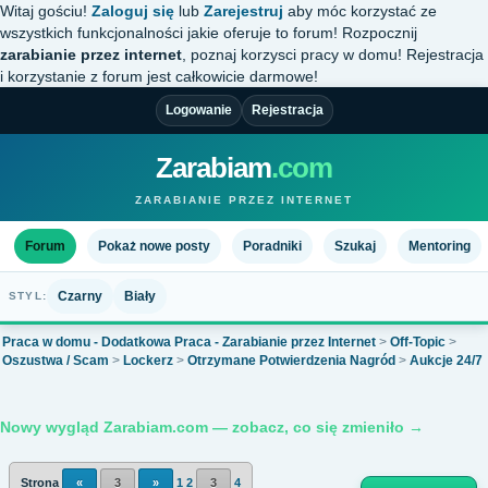
Witaj gościu!
Zaloguj się
lub
Zarejestruj
aby móc korzystać ze
wszystkich funkcjonalności jakie oferuje to forum! Rozpocznij
zarabianie przez internet
, poznaj korzysci pracy w domu! Rejestracja
i korzystanie z forum jest całkowicie darmowe!
Logowanie
Rejestracja
Zarabiam
.com
ZARABIANIE PRZEZ INTERNET
Forum
Pokaż nowe posty
Poradniki
Szukaj
Mentoring
Czarny
Biały
STYL:
Praca w domu - Dodatkowa Praca - Zarabianie przez Internet
>
Off-Topic
>
Oszustwa / Scam
>
Lockerz
>
Otrzymane Potwierdzenia Nagród
>
Aukcje 24/7
Nowy wygląd Zarabiam.com — zobacz, co się zmieniło →
Strona
«
3
»
1
2
3
4