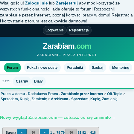
Witaj gościu!
Zaloguj się
lub
Zarejestruj
aby móc korzystać ze
wszystkich funkcjonalności jakie oferuje to forum! Rozpocznij
zarabianie przez internet
, poznaj korzysci pracy w domu! Rejestracja
i korzystanie z forum jest całkowicie darmowe!
Logowanie
Rejestracja
Zarabiam
.com
ZARABIANIE PRZEZ INTERNET
Forum
Pokaż nowe posty
Poradniki
Szukaj
Mentoring
Czarny
Biały
STYL:
Praca w domu - Dodatkowa Praca - Zarabianie przez Internet
>
Off-Topic
>
Sprzedam, Kupię, Zamienię
>
Archiwum - Sprzedam, Kupię, Zamienię
Nowy wygląd Zarabiam.com — zobacz, co się zmieniło →
Strona
«
80
»
1
...
78
79
80
81
82
...
618