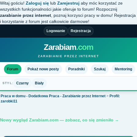
Witaj gościu!
Zaloguj się
lub
Zarejestruj
aby móc korzystać ze
wszystkich funkcjonalności jakie oferuje to forum! Rozpocznij
zarabianie przez internet
, poznaj korzysci pracy w domu! Rejestracja
i korzystanie z forum jest całkowicie darmowe!
Logowanie
Rejestracja
Zarabiam
.com
ZARABIANIE PRZEZ INTERNET
Forum
Pokaż nowe posty
Poradniki
Szukaj
Mentoring
Czarny
Biały
STYL:
Praca w domu - Dodatkowa Praca - Zarabianie przez Internet
>
Profil:
zarobki11
Nowy wygląd Zarabiam.com — zobacz, co się zmieniło →