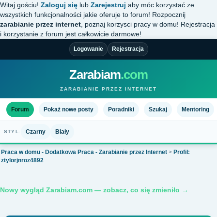
Witaj gościu!
Zaloguj się
lub
Zarejestruj
aby móc korzystać ze
wszystkich funkcjonalności jakie oferuje to forum! Rozpocznij
zarabianie przez internet
, poznaj korzysci pracy w domu! Rejestracja
i korzystanie z forum jest całkowicie darmowe!
Logowanie
Rejestracja
Zarabiam
.com
ZARABIANIE PRZEZ INTERNET
Forum
Pokaż nowe posty
Poradniki
Szukaj
Mentoring
Czarny
Biały
STYL:
Praca w domu - Dodatkowa Praca - Zarabianie przez Internet
>
Profil:
ztylorjnroz4892
Nowy wygląd Zarabiam.com — zobacz, co się zmieniło →