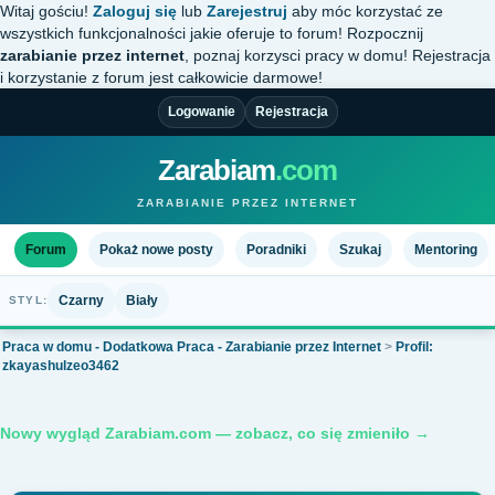
Witaj gościu!
Zaloguj się
lub
Zarejestruj
aby móc korzystać ze
wszystkich funkcjonalności jakie oferuje to forum! Rozpocznij
zarabianie przez internet
, poznaj korzysci pracy w domu! Rejestracja
i korzystanie z forum jest całkowicie darmowe!
Logowanie
Rejestracja
Zarabiam
.com
ZARABIANIE PRZEZ INTERNET
Forum
Pokaż nowe posty
Poradniki
Szukaj
Mentoring
Czarny
Biały
STYL:
Praca w domu - Dodatkowa Praca - Zarabianie przez Internet
>
Profil:
zkayashulzeo3462
Nowy wygląd Zarabiam.com — zobacz, co się zmieniło →