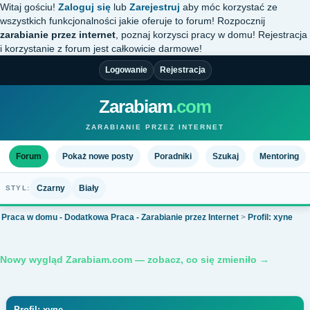
Witaj gościu!
Zaloguj się
lub
Zarejestruj
aby móc korzystać ze
wszystkich funkcjonalności jakie oferuje to forum! Rozpocznij
zarabianie przez internet
, poznaj korzysci pracy w domu! Rejestracja
i korzystanie z forum jest całkowicie darmowe!
Logowanie
Rejestracja
Zarabiam
.com
ZARABIANIE PRZEZ INTERNET
Forum
Pokaż nowe posty
Poradniki
Szukaj
Mentoring
Czarny
Biały
STYL:
Praca w domu - Dodatkowa Praca - Zarabianie przez Internet
>
Profil: xyne
Nowy wygląd Zarabiam.com — zobacz, co się zmieniło →
Profil: xyne