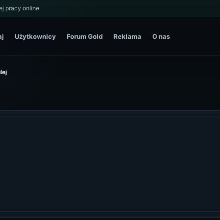
j pracy online
aj
Użytkownicy
Forum Gold
Reklama
O nas
lej