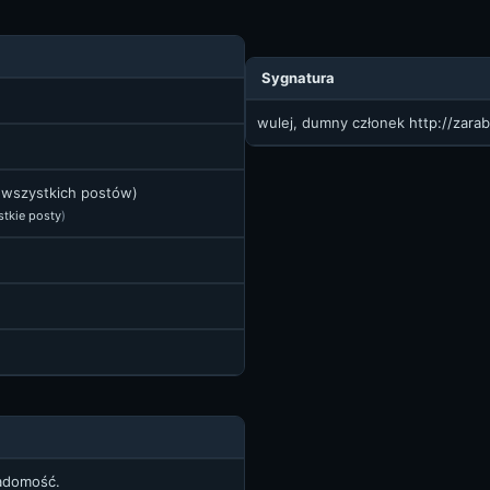
Sygnatura
wulej, dumny członek
http://zara
t wszystkich postów)
stkie posty
)
iadomość.