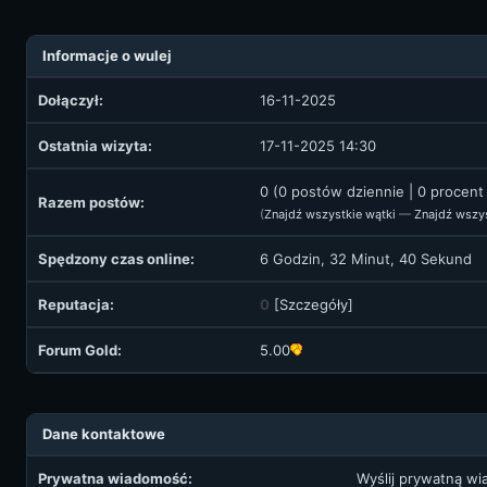
Informacje o wulej
Dołączył:
16-11-2025
Ostatnia wizyta:
17-11-2025 14:30
0 (0 postów dziennie | 0 procen
Razem postów:
(
Znajdź wszystkie wątki
—
Znajdź wszy
Spędzony czas online:
6 Godzin, 32 Minut, 40 Sekund
Reputacja:
0
[
Szczegóły
]
Forum Gold:
5.00
Dane kontaktowe
Prywatna wiadomość:
Wyślij prywatną w