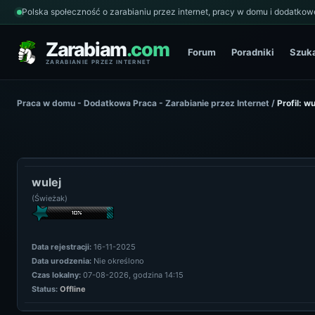
Polska społeczność o zarabianiu przez internet, pracy w domu i dodatkowe
Zarabiam
.com
Forum
Poradniki
Szuk
ZARABIANIE PRZEZ INTERNET
Praca w domu - Dodatkowa Praca - Zarabianie przez Internet
/
Profil: wu
wulej
(Świeżak)
Data rejestracji:
16-11-2025
Data urodzenia:
Nie określono
Czas lokalny:
07-08-2026, godzina 14:15
Status:
Offline