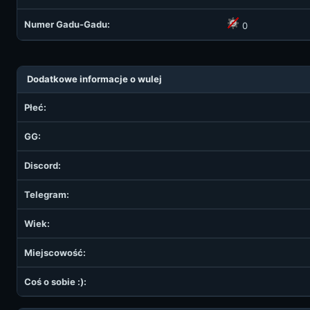
Numer Gadu-Gadu:
0
Dodatkowe informacje o wulej
Płeć:
GG:
Discord:
Telegram:
Wiek:
Miejscowość:
Coś o sobie :):