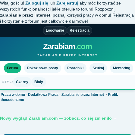
Witaj gościu!
Zaloguj się
lub
Zarejestruj
aby móc korzystać ze
wszystkich funkcjonalności jakie oferuje to forum! Rozpocznij
zarabianie przez internet
, poznaj korzysci pracy w domu! Rejestracja
i korzystanie z forum jest całkowicie darmowe!
Logowanie
Rejestracja
Zarabiam
.com
ZARABIANIE PRZEZ INTERNET
Forum
Pokaż nowe posty
Poradniki
Szukaj
Mentoring
Czarny
Biały
STYL:
Praca w domu - Dodatkowa Praca - Zarabianie przez Internet
>
Profil:
thecodename
Nowy wygląd Zarabiam.com — zobacz, co się zmieniło →