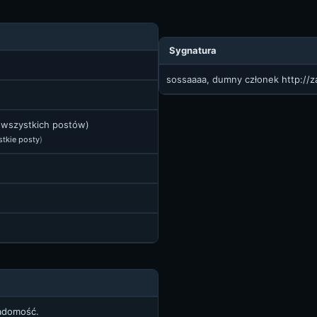
Sygnatura
sossaaaa, dumny członek
http://
t wszystkich postów)
stkie posty
)
iadomość.