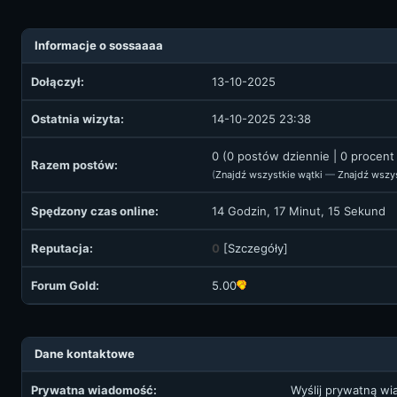
Informacje o sossaaaa
Dołączył:
13-10-2025
Ostatnia wizyta:
14-10-2025 23:38
0 (0 postów dziennie | 0 procen
Razem postów:
(
Znajdź wszystkie wątki
—
Znajdź wszy
Spędzony czas online:
14 Godzin, 17 Minut, 15 Sekund
Reputacja:
0
[
Szczegóły
]
Forum Gold:
5.00
Dane kontaktowe
Prywatna wiadomość:
Wyślij prywatną w