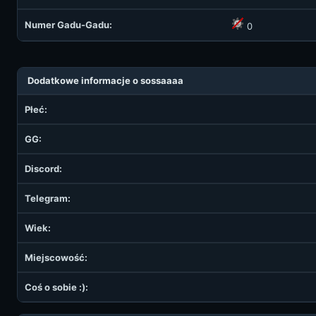
Numer Gadu-Gadu:
0
Dodatkowe informacje o sossaaaa
Płeć:
GG:
Discord:
Telegram:
Wiek:
Miejscowość:
Coś o sobie :):