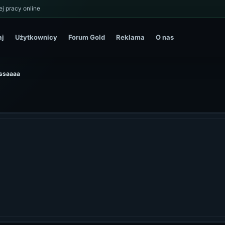
j pracy online
aj
Użytkownicy
Forum Gold
Reklama
O nas
ossaaaa