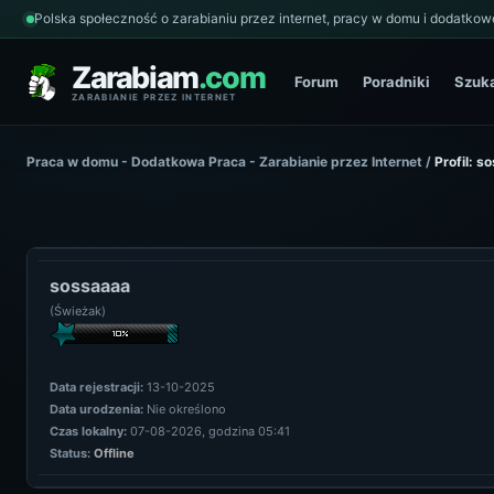
Polska społeczność o zarabianiu przez internet, pracy w domu i dodatkowe
Zarabiam
.com
Forum
Poradniki
Szuk
ZARABIANIE PRZEZ INTERNET
Praca w domu - Dodatkowa Praca - Zarabianie przez Internet
/
Profil: s
sossaaaa
(Świeżak)
Data rejestracji:
13-10-2025
Data urodzenia:
Nie określono
Czas lokalny:
07-08-2026, godzina 05:41
Status:
Offline