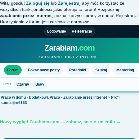
Witaj gościu!
Zaloguj się
lub
Zarejestruj
aby móc korzystać ze
wszystkich funkcjonalności jakie oferuje to forum! Rozpocznij
zarabianie przez internet
, poznaj korzysci pracy w domu! Rejestracja
i korzystanie z forum jest całkowicie darmowe!
Logowanie
Rejestracja
Zarabiam
.com
ZARABIANIE PRZEZ INTERNET
Forum
Pokaż nowe posty
Poradniki
Szukaj
Mentoring
Czarny
Biały
STYL:
Praca w domu - Dodatkowa Praca - Zarabianie przez Internet
>
Profil:
samueljnr6163
Nowy wygląd Zarabiam.com — zobacz, co się zmieniło →