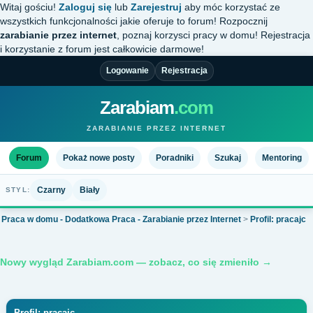
Witaj gościu!
Zaloguj się
lub
Zarejestruj
aby móc korzystać ze
wszystkich funkcjonalności jakie oferuje to forum! Rozpocznij
zarabianie przez internet
, poznaj korzysci pracy w domu! Rejestracja
i korzystanie z forum jest całkowicie darmowe!
Logowanie
Rejestracja
Zarabiam
.com
ZARABIANIE PRZEZ INTERNET
Forum
Pokaż nowe posty
Poradniki
Szukaj
Mentoring
Czarny
Biały
STYL:
Praca w domu - Dodatkowa Praca - Zarabianie przez Internet
>
Profil: pracajc
Nowy wygląd Zarabiam.com — zobacz, co się zmieniło →
Profil: pracajc