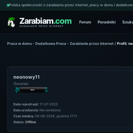
Polska społeczność o zarabianiu przez internet, pracy w domu i dodatkowe
Zarabiam
.com
Forum
Poradniki
Szuk
ZARABIANIE PRZEZ INTERNET
Praca w domu - Dodatkowa Praca - Zarabianie przez Internet
/
Profil: n
neonowy11
(Świeżak)
Data rejestracji:
17-07-2025
Data urodzenia:
Nie określono
Czas lokalny:
08-08-2026, godzina 17:11
Status:
Offline