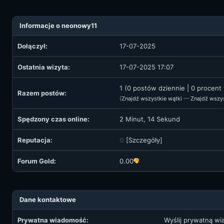
Informacje o neonowy11
Dołączył:
17-07-2025
Ostatnia wizyta:
17-07-2025 17:07
1 (0 postów dziennie | 0 procent
Razem postów:
(
Znajdź wszystkie wątki
—
Znajdź wszy
Spędzony czas online:
2 Minut, 14 Sekund
Reputacja:
0
[
Szczegóły
]
Forum Gold:
0.00
Dane kontaktowe
Prywatna wiadomość:
Wyślij prywatną w