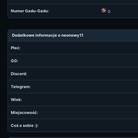
Numer Gadu-Gadu:
0
Dodatkowe informacje o neonowy11
Płeć:
GG:
Discord:
Telegram:
Wiek:
Miejscowość:
Coś o sobie :):