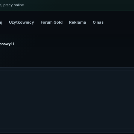
j pracy online
aj
Użytkownicy
Forum Gold
Reklama
O nas
eonowy11