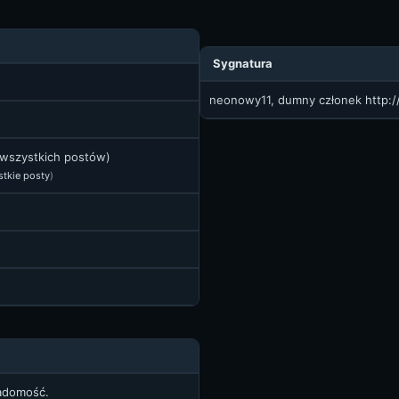
Sygnatura
neonowy11, dumny członek
http:
 wszystkich postów)
stkie posty
)
iadomość.