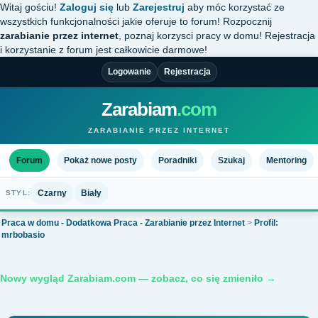
Witaj gościu!
Zaloguj się
lub
Zarejestruj
aby móc korzystać ze
wszystkich funkcjonalności jakie oferuje to forum! Rozpocznij
zarabianie przez internet
, poznaj korzysci pracy w domu! Rejestracja
i korzystanie z forum jest całkowicie darmowe!
Logowanie
Rejestracja
Zarabiam
.com
ZARABIANIE PRZEZ INTERNET
Forum
Pokaż nowe posty
Poradniki
Szukaj
Mentoring
Czarny
Biały
STYL:
Praca w domu - Dodatkowa Praca - Zarabianie przez Internet
>
Profil:
mrbobasio
Nowy wygląd Zarabiam.com — zobacz, co się zmieniło →