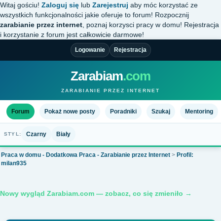
Witaj gościu!
Zaloguj się
lub
Zarejestruj
aby móc korzystać ze
wszystkich funkcjonalności jakie oferuje to forum! Rozpocznij
zarabianie przez internet
, poznaj korzysci pracy w domu! Rejestracja
i korzystanie z forum jest całkowicie darmowe!
Logowanie
Rejestracja
Zarabiam
.com
ZARABIANIE PRZEZ INTERNET
Forum
Pokaż nowe posty
Poradniki
Szukaj
Mentoring
Czarny
Biały
STYL:
Praca w domu - Dodatkowa Praca - Zarabianie przez Internet
>
Profil:
milan935
Nowy wygląd Zarabiam.com — zobacz, co się zmieniło →