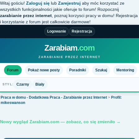
Witaj gościu!
Zaloguj się
lub
Zarejestruj
aby móc korzystać ze
wszystkich funkcjonalności jakie oferuje to forum! Rozpocznij
zarabianie przez internet
, poznaj korzysci pracy w domu! Rejestracja
i korzystanie z forum jest całkowicie darmowe!
Logowanie
Rejestracja
Zarabiam
.com
ZARABIANIE PRZEZ INTERNET
Forum
Pokaż nowe posty
Poradniki
Szukaj
Mentoring
Czarny
Biały
STYL:
Praca w domu - Dodatkowa Praca - Zarabianie przez Internet
>
Profil:
mikeswanson
Nowy wygląd Zarabiam.com — zobacz, co się zmieniło →