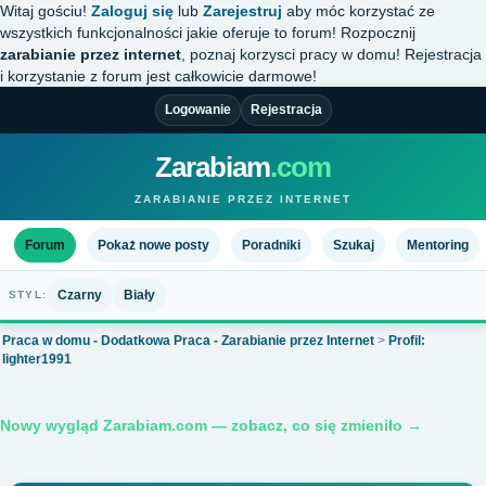
Witaj gościu!
Zaloguj się
lub
Zarejestruj
aby móc korzystać ze
wszystkich funkcjonalności jakie oferuje to forum! Rozpocznij
zarabianie przez internet
, poznaj korzysci pracy w domu! Rejestracja
i korzystanie z forum jest całkowicie darmowe!
Logowanie
Rejestracja
Zarabiam
.com
ZARABIANIE PRZEZ INTERNET
Forum
Pokaż nowe posty
Poradniki
Szukaj
Mentoring
Czarny
Biały
STYL:
Praca w domu - Dodatkowa Praca - Zarabianie przez Internet
>
Profil:
lighter1991
Nowy wygląd Zarabiam.com — zobacz, co się zmieniło →