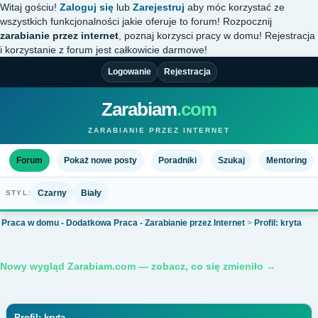
Witaj gościu!
Zaloguj się
lub
Zarejestruj
aby móc korzystać ze
wszystkich funkcjonalności jakie oferuje to forum! Rozpocznij
zarabianie przez internet
, poznaj korzysci pracy w domu! Rejestracja
i korzystanie z forum jest całkowicie darmowe!
Logowanie
Rejestracja
Zarabiam
.com
ZARABIANIE PRZEZ INTERNET
Forum
Pokaż nowe posty
Poradniki
Szukaj
Mentoring
Czarny
Biały
STYL:
Praca w domu - Dodatkowa Praca - Zarabianie przez Internet
>
Profil: kryta
Nowy wygląd Zarabiam.com — zobacz, co się zmieniło →
Profil: kryta