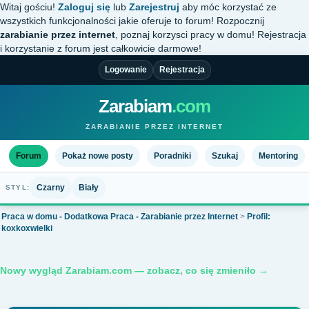
Witaj gościu!
Zaloguj się
lub
Zarejestruj
aby móc korzystać ze
wszystkich funkcjonalności jakie oferuje to forum! Rozpocznij
zarabianie przez internet
, poznaj korzysci pracy w domu! Rejestracja
i korzystanie z forum jest całkowicie darmowe!
Logowanie
Rejestracja
Zarabiam
.com
ZARABIANIE PRZEZ INTERNET
Forum
Pokaż nowe posty
Poradniki
Szukaj
Mentoring
Czarny
Biały
STYL:
Praca w domu - Dodatkowa Praca - Zarabianie przez Internet
>
Profil:
koxkoxwielki
Nowy wygląd Zarabiam.com — zobacz, co się zmieniło →