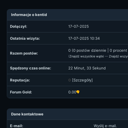
Informacje o kentid
Dołączył:
17-07-2025
Ostatnia wizyta:
17-07-2025 10:34
0 (0 postów dziennie | 0 procen
Razem postów:
(
Znajdź wszystkie wątki
—
Znajdź wszy
Spędzony czas online:
22 Minut, 33 Sekund
Reputacja:
0
[
Szczegóły
]
Forum Gold:
0.00
Dane kontaktowe
E-mail:
Wyślij e-mail.