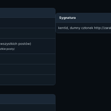
Sygnatura
kentid, dumny członek
http://zar
t wszystkich postów)
stkie posty
)