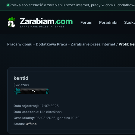
Polska społeczność o zarabianiu przez internet, pracy w domu i dodatkowe
Zarabiam
.com
Forum
Poradniki
Szuk
ZARABIANIE PRZEZ INTERNET
Praca w domu - Dodatkowa Praca - Zarabianie przez Internet
/
Profil: ke
kentid
(Świeżak)
Data rejestracji:
17-07-2025
Data urodzenia:
Nie określono
Czas lokalny:
06-08-2026, godzina 10:59
Status:
Offline