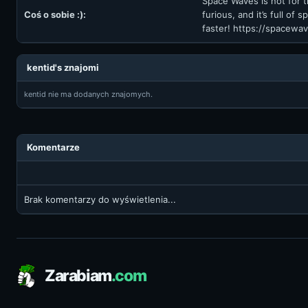
Space Waves is not for the
Coś o sobie :):
furious, and it’s full of
faster! https://spacewav
kentid's znajomi
kentid nie ma dodanych znajomych.
Komentarze
Brak komentarzy do wyświetlenia...
Zarabiam
.com