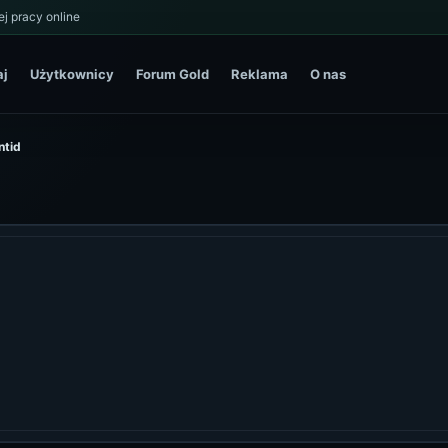
j pracy online
aj
Użytkownicy
Forum Gold
Reklama
O nas
ntid