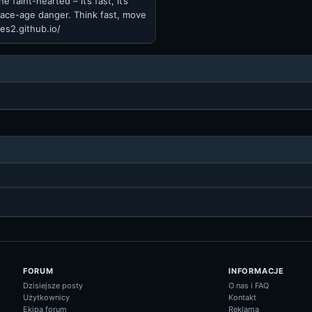
 faint-hearted – it’s fast, it’s
 space-age danger. Think fast, move
es2.github.io/
FORUM
INFORMACJE
Dzisiejsze posty
O nas i FAQ
Użytkownicy
Kontakt
Ekipa forum
Reklama